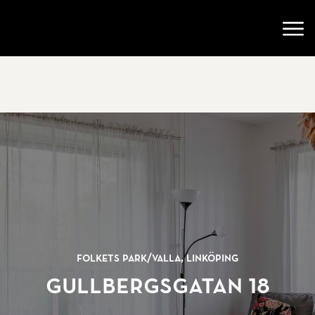
Gå till startsidan
Öppn
Folkets Park/
Valla, Linköping
Gullbergsgatan 18