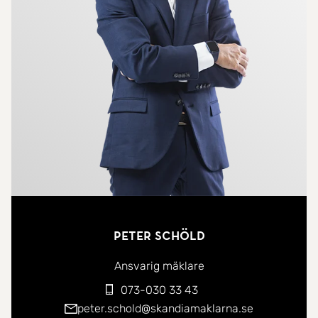
naturlig förlängning av bostaden där du kan njuta
av solen och den grönskande utsikten.
Det rofyllda sovrummet erbjuder gott om plats för
både säng och arbetsplats, och förvaringen är
smart löst bakom stilrena skjutdörrar. Badrummet
är elegant utformat med exklusiva materialval
såsom sjöstensklinker på golvet och marmorkakel
på väggarna. Här finns även en praktisk tvättdel
med arbetsbänk som gör vardagen extra smidig.
I huset finns en trivsam gemensamhetslokal som
Peter Schöld
kan nyttjas som övernattningsrum, styrelserum
eller för andra aktiviteter som föreningen beslutar
Ansvarig mäklare
om. För den som önskar parkeringsmöjlighet finns
073-030 33 43
garage i källarplan som nås bekvämt via hiss.
peter.schold@skandiamaklarna.se