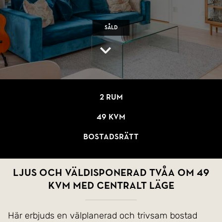
Såld
2 rum
49 kvm
Bostadsrätt
Ljus och väldisponerad tvåa om 49
kvm med centralt läge
Här erbjuds en välplanerad och trivsam bostad