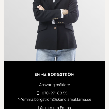
badrummet är fräscht och funktionellt med dusch,
toalett samt kombinerad tvättmaskin och
torktumlare. Sovrummet är separat och erbjuder
gott om förvaring tack vare en rymlig
skjutdörrsgarderob, en lugn plats för återhämtning.
Bostaden tillhör föreningen Brf Lugnet 1 som
bildades 2019 och består idag av totalt 55 st
lägenheter. Föreningen tillhandahåller sina
medlemmar bl.a. en vacker innergård med
Emma Borgström
tillhörande grönområde. Ett källarförråd följer med
denna lägenhet. Via källaren finns även
Ansvarig mäklare
cykeldusch samt hunddusch. Föreningen
070-971 88 55
disponerar över garage i samma hus som de
emma.borgstrom@skandiamaklarna.se
boende kan hyra. I månadsavgiften ingår värme,
Läs mer om Emma