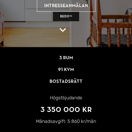
Intresseanmälan
REDO™
3 rum
91 kvm
Bostadsrätt
Högstbjudande
3 350 000 kr
Månadsavgift:
5 860 kr/mån