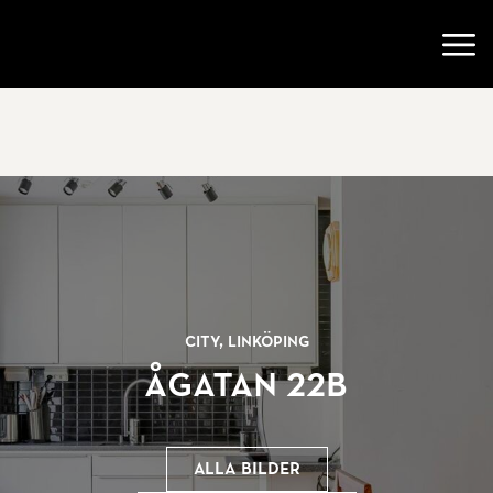
Gå till startsidan
Öppn
City, Linköping
Ågatan 22B
Alla bilder