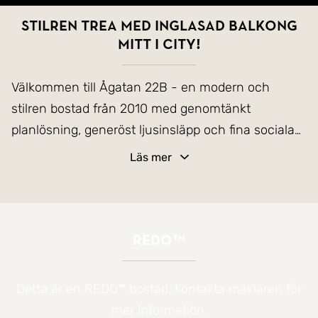
Stilren trea med inglasad balkong
mitt i city!
Välkommen till Ågatan 22B - en modern och
stilren bostad från 2010 med genomtänkt
planlösning, generöst ljusinsläpp och fina sociala
ytor. Här erbjuds tre rum och kök i mycket gott
Läs mer
skick där öppna ytor, smakfulla materialval och
hög komfort skapar ett hem att trivas i från första
stund.
REDO™
Bostadens hjärta utgörs av det rymliga
vardagsrummet som tillsammans med köket
Detta är en REDO™ bostad. Kontakta mäklaren för
skapar en social och inbjudande miljö för både
mer information.