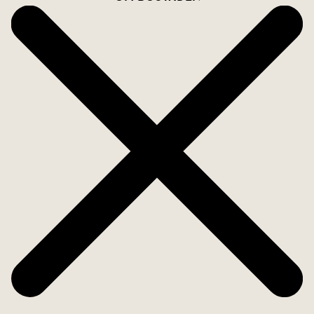
förlängning av bostaden och erbjuder en trivsam
plats att njuta av under stora delar av året. Här
finns gott om plats för utemöbler och möjlighet att
skapa en härlig miljö för både avkoppling och
umgänge. För den som önskar finns möjlighet att
hyra garageplats i samma byggnad.
HSB Brf Banken är en välskött och stabil förening
med god ekonomi och en trivsam gemenskap. Här
finns tillgång till bland annat tvättstuga,
övernattningslägenhet, bastu samt en grönskande
och välskött innergård. I månadsavgiften ingår
bredband, tv, värme, vatten och källarförråd.
Läget på Ågatan är svårslaget för dig som vill ha