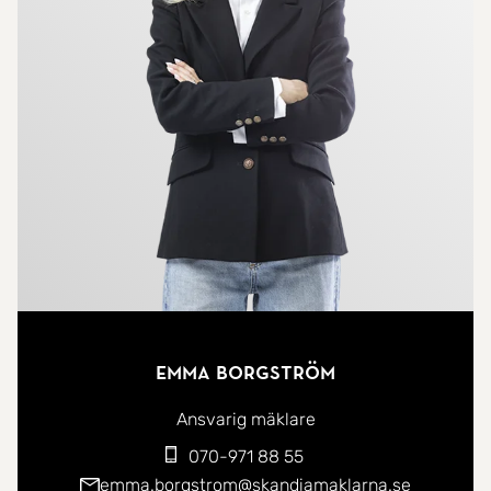
Emma Borgström
Ansvarig mäklare
070-971 88 55
emma.borgstrom@skandiamaklarna.se