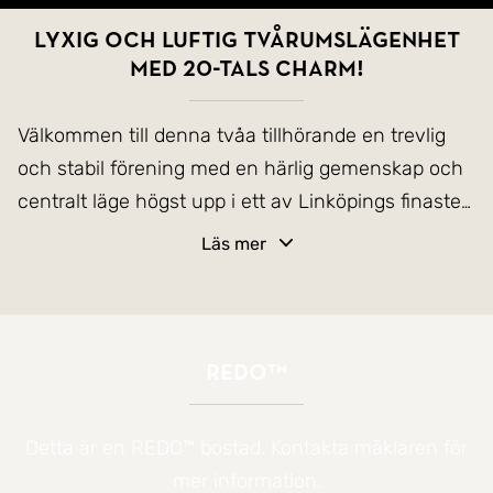
Lyxig och luftig tvårumslägenhet
med 20-tals charm!
Välkommen till denna tvåa tillhörande en trevlig
och stabil förening med en härlig gemenskap och
centralt läge högst upp i ett av Linköpings finaste
hus. Här kombineras klassiska originaldetaljer med
Läs mer
moderna inslag, vilket skapar en varm och helt
unik atmosfär. Lägenheten är tidlös och ljus med
djupa fönsternischer, vackra trägolv, gedigen
takhöjd och spröjsade fönster.
REDO™
Det första som möter oss i denna lägenhet är en
Detta är en REDO™ bostad. Kontakta mäklaren för
stor och inbjudande hall med platsbyggd förvaring
mer information.