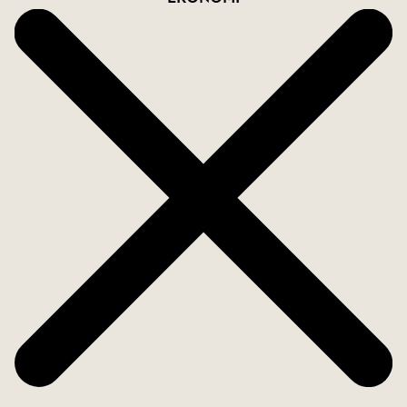
Omtyckta kvarter med ett fint läge belägen mellan
universitetet och city. Genom en kortare
promenad genom fina Trädgårdsföreningen nås
stadskärnan. I närområdet finns flertalet
grönområden, bland annat den fina
Magistratshagen. Gångavstånd till det vackra
Eklandskapet, Tinnerö. God närservice i området
samt busslinje för goda kommunikationer.
Denna bostad måste upplevas på plats. Varmt
välkommen att kontakta ansvarig mäklare för att
komma på visning!