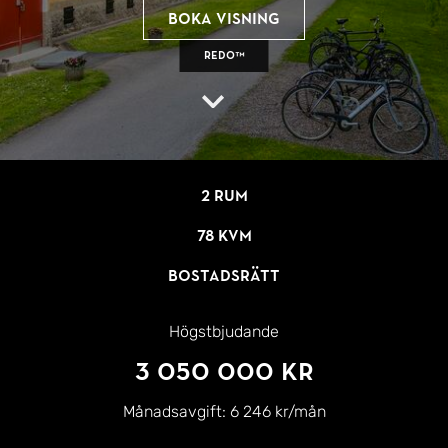
Boka visning
REDO™
2 rum
78 kvm
Bostadsrätt
Högstbjudande
3 050 000 kr
Månadsavgift:
6 246 kr/mån