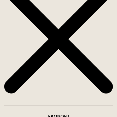
duschrummet från år 2025 finns smakfulla detaljer
som förvaringsskåp, takdusch, kommod,
tvättmaskin och toalett. Tillhörande lägenheten
finns ett väl tilltaget vinds- samt källarförråd.
Brf Skytten är en ekonomiskt stabil förening som
består idag av 18 st lägenheter. Föreningen har ett
ständigt fokus på förbättringsåtgärder och
tillhandahåller sina medlemmar en lummig och
härlig innergård, källarförråd, vindsförråd,
cykelförråd, föreningsrum samt tvättstuga.
Föreningen ligger avskilt från trafikerad väg och
kringliggande bostadshus vilket skapar lägenheter
som har mycket ljus och är fria från trafikbuller.
Ekonomi