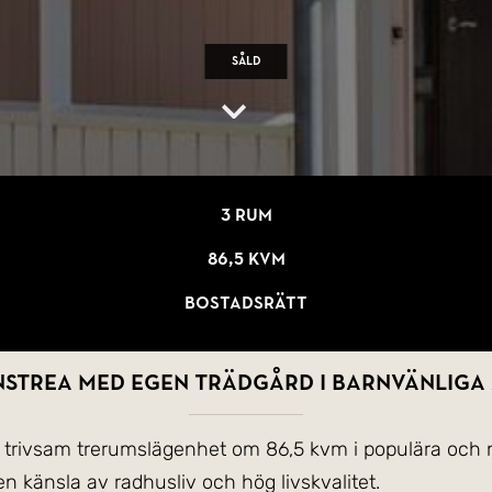
Såld
3 rum
86,5 kvm
Bostadsrätt
strea med egen trädgård i barnvänliga 
ch trivsam trerumslägenhet om 86,5 kvm i populära och
n känsla av radhusliv och hög livskvalitet.