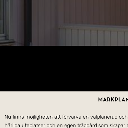
Markplan
Nu finns möjligheten att förvärva en välplanerad o
härliga uteplatser och en egen trädgård som skapar e