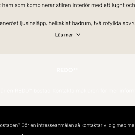
ommen till denna trea på omtyckta Vengatan, ett hem som kombinerar stilren interiör med et
röst ljusinsläpp, helkaklat badrum, två rofyllda sovrum
fönstret. Från det rymliga
Läs mer
råde i norra Landskrona, omgivet av välskötta innergård
som erbjuder det bästa av två världar, ett lugnt kvart
ussförbindelser till centrala Landskrona, tågstatione
REDO™
 är en REDO™ bostad. Kontakta mäklaren för mer inform
heter och utflyktsmål. En kort resa bort väntar Lands
lser. Du har även nära till Landskrona museum, Sofia 
tgalleri. Den som vill upptäcka mer tar enkelt färjan ti
bostaden? Gör en intresseanmälan så kontaktar vi dig med mer