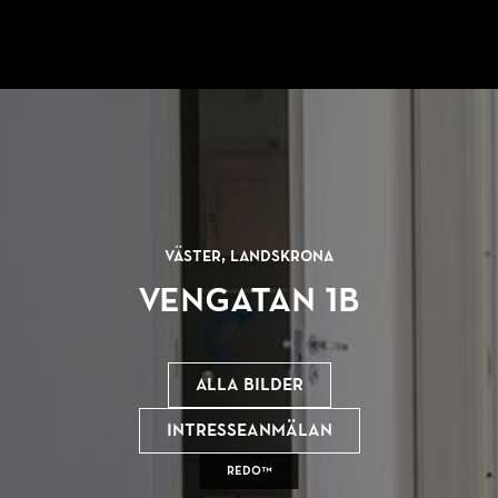
Väster, Landskrona
Vengatan 1B
Alla bilder
Intresseanmälan
REDO™