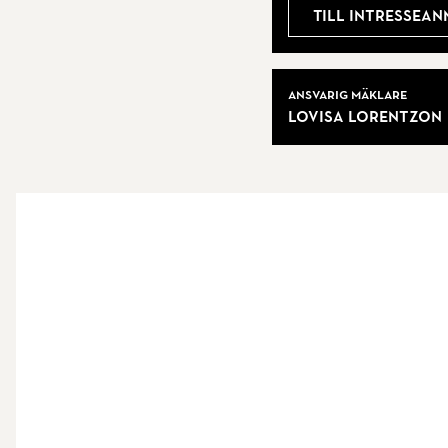
Till intressea
Välkommen hem till Vengatan, här får du det bästa 
Mäklare
Ansvarig mäklare
Lovisa Lorentzon