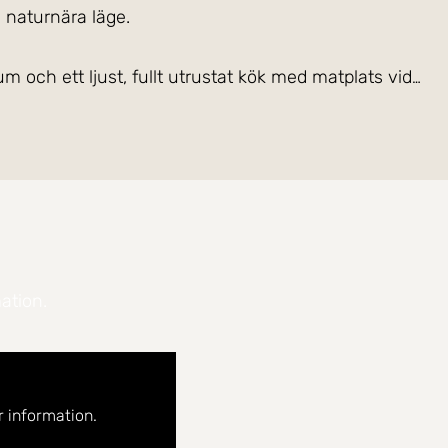
t lugnt och naturnära läge.
 och ett ljust, fullt utrustat kök med matplats vid
 vardagsrummet når du även en mysig balkong med utsikt mot grönska, en perfekt plats för morgonkaffet eller sommarkvällen.
ar och närhet till både skolor, förskolor och
er med närhet till både centrum och natur. För dig
n samt vidare till Malmö och Helsingborg. Med cykel
ation.
krona Citadell, en av Nordens bäst bevarade
Albertina kyrka samt det charmiga Borstahusen, ett
ll idylliska Ven, med cykelvägar, öppna landskap och
 information.