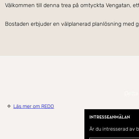
Välk
Bostaden erbjuder en välplanerad planlösning med gene
Lägenheten är belägen i ett tryggt och barnvänligt om
grönområden. Vengatan är ett populärt bostadsområde 
som pendlar är kommunikationerna mycket goda, med b
når du enkelt både stadens puls och havet.
Detta
Området bjuder dessutom på flera uppskattade sevärd
Läs mer om REDO
fästningar med vackra omgivningar och kulturuppleve
historiskt fiskeläge med badstrand, golfbana och kons
Intresseanmälan
Tycho Brahe-museet.
Är du intresserad av 