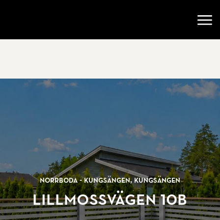
Gå till startsidan
Öppn
Norrboda - Kungsängen, Kungsängen
Lillmossvägen 10B