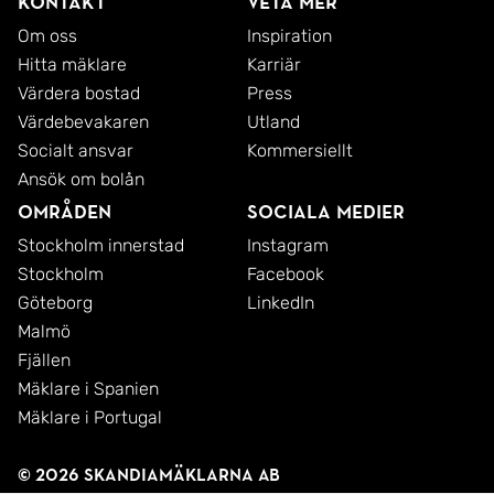
Kontakt
Veta mer
Välkommen hit - risken är att du kanske aldrig går
Om oss
Inspiration
härifrån igen.
Hitta mäklare
Karriär
Värdera bostad
Press
Värdebevakaren
Utland
Socialt ansvar
Kommersiellt
Ansök om bolån
Områden
Sociala medier
Stockholm innerstad
Instagram
Stockholm
Facebook
Göteborg
LinkedIn
Malmö
Fjällen
Mäklare i Spanien
Mäklare i Portugal
© 2026 SkandiaMäklarna AB