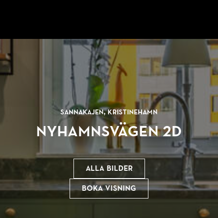
Sannakajen, Kristinehamn
Nyhamnsvägen 2D
Alla bilder
Boka visning