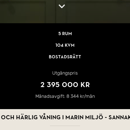
5 rum
104 kvm
Bostadsrätt
Utgångspris
2 395 000 kr
Månadsavgift:
8 344 kr/mån
 OCH HÄRLIG VÅNING I MARIN MILJÖ - SANNA