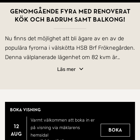
Genomgående fyra med renoverat
kök och badrum samt balkong!
Nu finns det möjlighet att bli ägare av en av de
populära fyrorna i välskötta HSB Brf Fröknegården.
Denna välplanerade lägenhet om 82 kvm är
placerad högst upp i huset vilket tillsammans med
Läs mer
fönster i två väderstreck ger ett härligt ljusflöde
under hela dagen. Kvadratmeterna är fördelade
över kök med matplats, rymligt vardagsrum, tre
sovrum, badrum, gästtoalett och hall. Omfattande
Boka visning
renoveringar har gjorts under senare år med fokus
Varmt välkommen att boka in er
på ljusa materialval som håller över tid. Köket
12
på visning via mäklarens
Boka
renoverades år 2022 (HTH-kök) i behaglig vit
aug
hemsida!