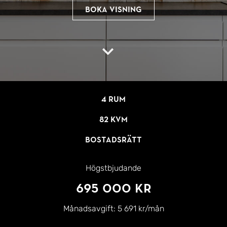
Boka visning
4 rum
82 kvm
Bostadsrätt
Högstbjudande
695 000 kr
Månadsavgift:
5 691 kr/mån