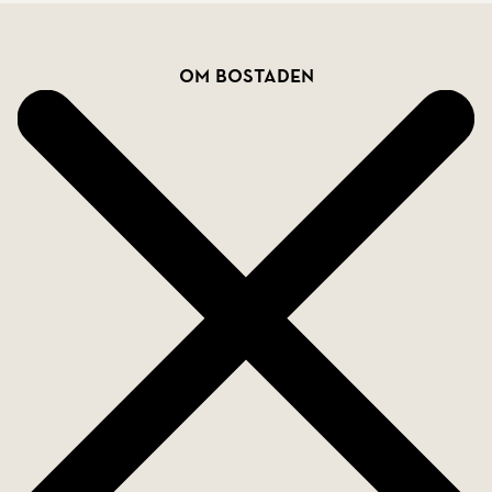
föreningens belåningsgrad är låg.
Bostadsfakta
Varmt välkomna att göra en intresseanmälan via
Om bostaden
mäklarens hemsida!
Följ oss gärna på Instagram på
Skandiamaklarna_kristianstad. Där får ni full
uppdatering på både aktuella och framtida
förmedlingar.