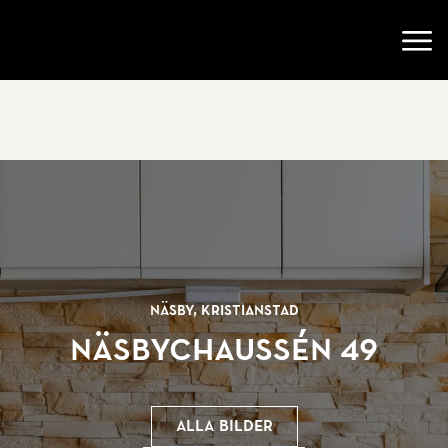
Gå till startsidan
Öppn
Näsby, Kristianstad
Näsbychaussén 49
Alla bilder