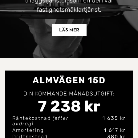
tilläggstjänster, som en del i vår
fastighetsmäklartjänst.
Läs mer