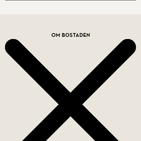
Samtidigt har du bekvämt gångavstånd till Coop
och stadskärnan, vilket gör att du har alla
nödvändiga bekvämligheter inom räckhåll.
Bostadsfakta
Om bostaden
Varmt välkommen att göra en intresseanmälan så
hör ansvarig mäklare av sig när det blir aktuellt för
visning!
Följ oss gärna på Instagram på
@Skandiamaklarna_kristianstad. Där får ni full
uppdatering på både aktuella och framtida
förmedlingar.