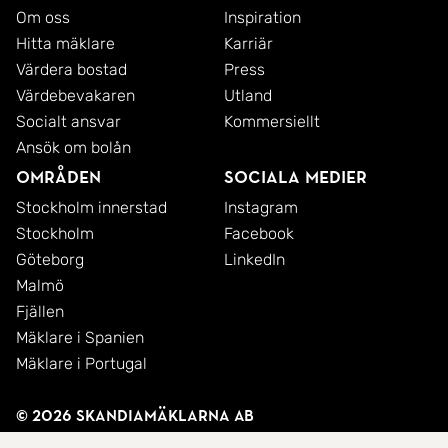
Om oss
Inspiration
Hitta mäklare
Karriär
Värdera bostad
Press
Värdebevakaren
Utland
Socialt ansvar
Kommersiellt
Ansök om bolån
Områden
Sociala medier
Stockholm innerstad
Instagram
Stockholm
Facebook
Göteborg
LinkedIn
Malmö
Fjällen
Mäklare i Spanien
Mäklare i Portugal
© 2026 SkandiaMäklarna AB
Integritetspolicy
Cookies