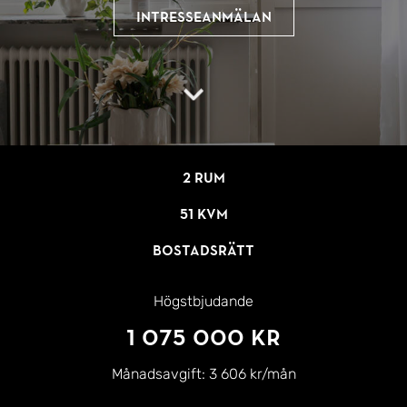
Intresseanmälan
2 rum
51 kvm
Bostadsrätt
Högstbjudande
1 075 000 kr
Månadsavgift:
3 606 kr/mån