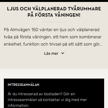
Ljus och välplanerad tvårummare
på första våningen!
På Almvägen 15D väntar en ljus och välplanerad
tvåa på första våningen, ett hem som kombinerar
enkelhet, funktion och trivsel på ett sätt som gör
det lätt att känna sig hemma direkt.
Läs mer
Här möts man av en inbjudande bostad med ett
fint ljusflöde och en genomgående fräsch känsla.
Planlösningen är yteffektiv och lättmöblerad, där
Intresseanmälan
varje kvadratmeter kommer till sin rätt.
Är du intresserad av bostaden? Gör en
Vardagsrummet är bostadens naturliga
intresseanmälan så kontaktar vi dig med mer
samlingspunkt med plats för både soffgrupp och
information.