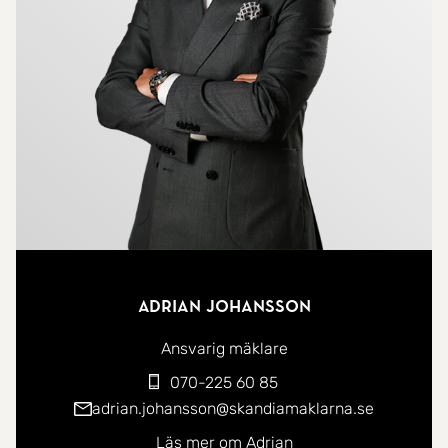
klädkammare samt en separat tvättstuga med TM
& TT. Övre plan erbjuder fyra sovrum i bra storlek,
klädkammare och ett fräscht badrum som är
utrustat med komfortvärme. Stor uppfart med
plats för fler bilar.
Norra Stockfallet/Edsgatan är ett snabbt växande
område med lugnt och naturnära läge, där
bostadsrätter blandas med nyproducerade villor.
Här bor du med närhet till sjön Alstern med bad-
Adrian Johansson
och fiskemöjligheter och skogen finns runt knuten,
samtidigt som det finns goda kommunikationer via
Ansvarig mäklare
busslinje 4 till centrala Karlstad ca 50 meter från
070-225 60 85
parhuset. Här går även Klarälvsbanan förbi som
adrian.johansson@skandiamaklarna.se
sträcker sig genom den anrika, värmländska,
Läs mer om Adrian