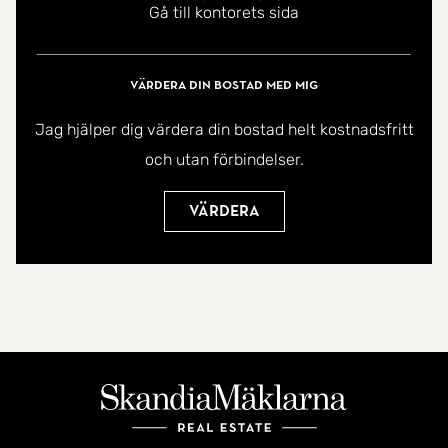
Gå till kontorets sida
landsbygden. Här bor du i ett tryggt område med
närhet till Stockfallets nya skola från årskurs 1-6
som öppnar hösten 2023 samt Stormyrens
Värdera din bostad med mig
förskola som också öppnar hösten 2023, perfekt
Jag hjälper dig värdera din bostad helt kostnadsfritt
område för barnen!
och utan förbindelser.
Välkommen hem!
Värdera