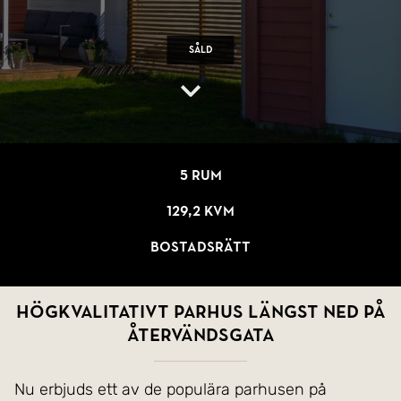
Såld
5 rum
129,2 kvm
Bostadsrätt
HÖGKVALITATIVT PARHUS LÄNGST NED PÅ
ÅTERVÄNDSGATA
Nu erbjuds ett av de populära parhusen på