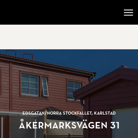
Gå till startsidan
Öppn
Edsgatan/
Norra Stockfallet, Karlstad
Åkermarksvägen 31