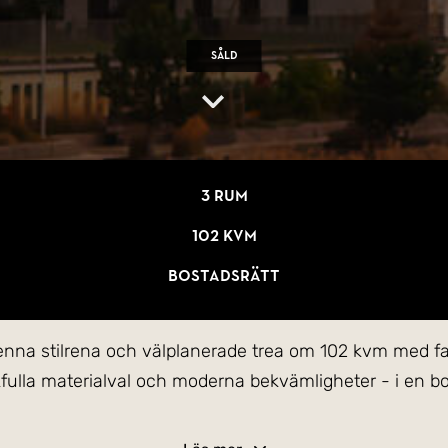
Såld
3 rum
102 kvm
Bostadsrätt
nna stilrena och välplanerade trea om 102 kvm med fan
akfulla materialval och moderna bekvämligheter - i en bos
d en dekorativ fondvägg i grönt blommönster som kont