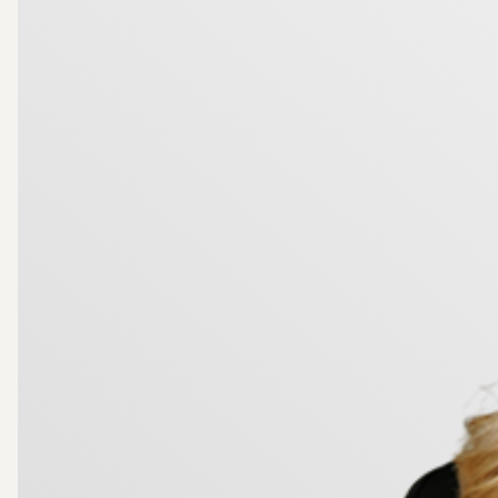
kommod, spegelskåp och handdukstork. Det andra ry
komplett lösning som förenklar vardagen och erbjude
Här bor du i ett av Karlstads mest eftertraktade läge
med en genomtänkt och rymlig planlösning samt smakfu
funktionellt och stilrent, utan också en plats där d
Välkommen hem!