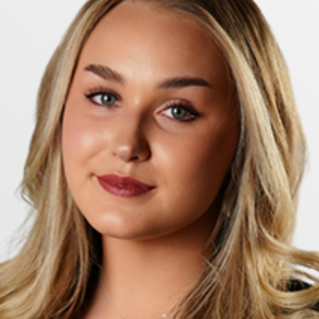
mmer badkar, handdukstork, tvättmaskin, torktumlare
r både komfort och funktionalitet.
n, med fri och vacker utsikt över Tullholmsviken. De två
lla materialval, skapar ett hem där både komfort och t
u verkligen kan känna dig hemma.