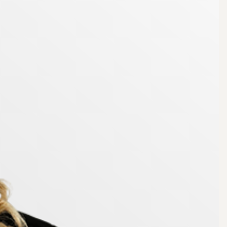
, arbetsbänk, överskåp, wc och kommod - en
 inglasade balkongerna i soliga lägen, tillsammans
rivsel står i fokus. Ett boende som inte bara är