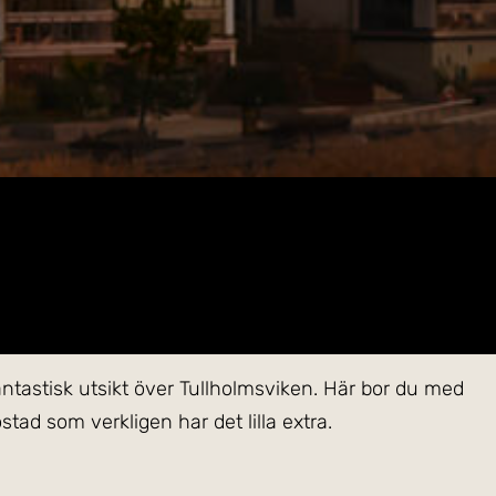
tastisk utsikt över Tullholmsviken. Här bor du med
tad som verkligen har det lilla extra.
rasterar snyggt mot de andra beigea väggarna. På