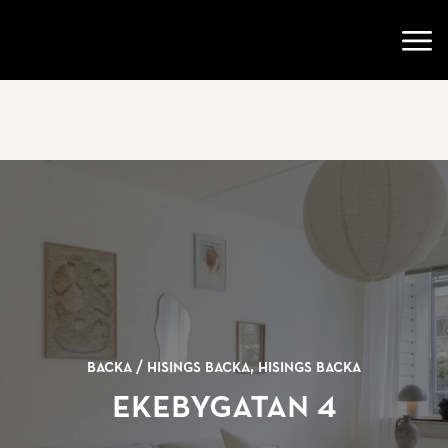
Gå till startsidan
Öppn
Backa /
Hisings Backa, Hisings Backa
Ekebygatan 4