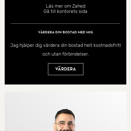
gräsytor och prunkande rabatter.
Läs mer om Zahed
Gå till kontorets sida
Bra kommunikationer leder snabbt in till city eller
närliggande Selma Lagerlöfs Torg, Bäckebol
Centrum eller Backaplan med sina stora utbud av
Värdera din bostad med mig
service och butiker.
Jag hjälper dig värdera din bostad helt kostnadsfritt
och utan förbindelser.
Välkommen Hem!
Värdera