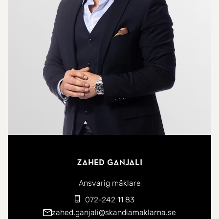
Brf Backadalen är en stor och populär förening
inom HSB, känd för sina välskötta omgivningar,
där du kan njuta av trivsamma innergårdar med
lekplatser, grillområden och sociala ytor. Du bor här
med bra avstånd till kommunikationer som tar dig
snabbt till centrala Göteborg, och i närheten finns
ett omfattande serviceutbud på Selma Lagerlöfs
Torg och Bäckebol Center. Ca. 10 195 kr i
reparationsfond.
Sammantaget är detta en fantastisk lägenhet som
Zahed Ganjali
kommer att tilltala många! Boka din visning redan
idag och upplev denna stundande drömbostad!
Ansvarig mäklare
072-242 11 83
Här bor du mellan trivsamma gårdar med fina
zahed.ganjali@skandiamaklarna.se