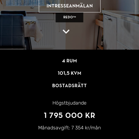
Intresseanmälan
REDO™
4 rum
101,5 kvm
Bostadsrätt
Högstbjudande
1 795 000 kr
Månadsavgift:
7 354 kr/mån