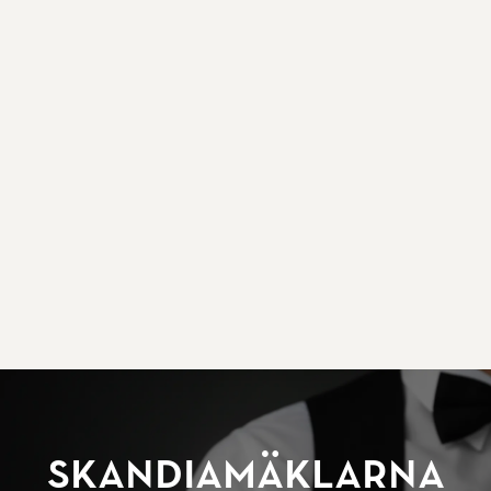
SkandiaMäklarna