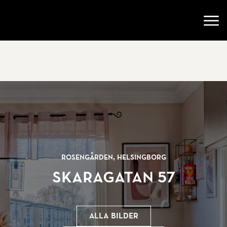
Gå till startsidan
Öppn
Rosengården, Helsingborg
Skaragatan 57
Alla bilder