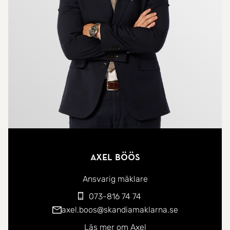
Köket är i fräscht skick och erbjuder goda
arbetsytor, vilket gör matlagningen både enkel och
inspirerande. Lägenheten har även två rymliga
sovrum, båda med gott om plats för säng,
skrivbord och förvaring.
Badrummet är helkaklat och renoverades i
samband med föreningens stambyte 2011. Här
finns även en praktisk tvättmaskin, vilket ger en
extra bekvämlighet i vardagen.
Axel Böös
Fredriksdal i Helsingborg är ett lugnt och
Ansvarig mäklare
familjevänligt område som kombinerar närhet till
073-816 74 74
stadens puls med grönskande omgivningar. Här
axel.boos@skandiamaklarna.se
bor du med bra kommunikationer, service och
Läs mer om Axel