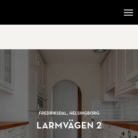
Gå till startsidan
Öppn
Fredriksdal, Helsingborg
Larmvägen 2