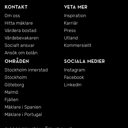
naturreservat är några populära områden som
Kontakt
Veta mer
ligger en kort bilresa från bostaden.
Om oss
Inspiration
Hitta mäklare
Karriär
Värdera bostad
Press
Fruängen är en knutpunkt för flertalet bussar och
Värdebevakaren
Utland
här finns tunnelbanan som tar dig till city på ett
Socialt ansvar
Kommersiellt
ögonblick.
Ansök om bolån
Områden
Sociala medier
Stockholm innerstad
Instagram
Stockholm
Facebook
Göteborg
LinkedIn
Malmö
Fjällen
Mäklare i Spanien
Mäklare i Portugal