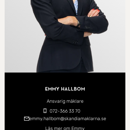
plats som även den vetter mot husets lummiga
baksida. Vardagsrummet är lättmöblerat och från
detta rum nås en härlig balkong som är belägen
mot väst vilket ger sol från eftermiddag till kväll.
Förvaring är inget man tummar på - här finns
både inbyggda garderober samt en praktisk
klädkammare. Stambytt badrum med plats för
badkar (finns i källarförråd) och förberett för
tvättmaskin.
Emmy Hallbom
Brf Trådvanten 2 är en välskött förening med låg
Ansvarig mäklare
belåning bestående av 63 lägenheter och tre
072-366 33 70
lokaler.
emmy.hallbom@skandiamaklarna.se
Läs mer om Emmy