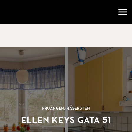
Gå till startsidan
Öppn
Fruängen, Hägersten
Ellen Keys Gata 51