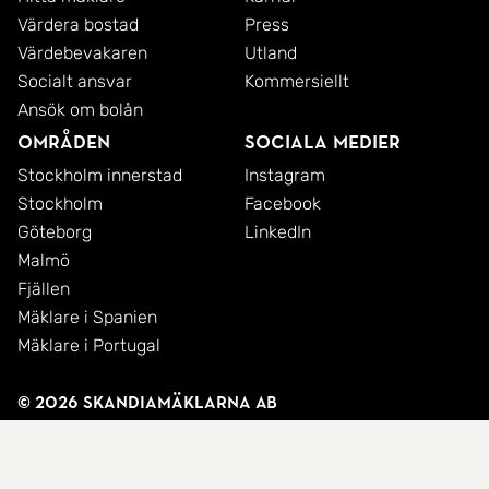
Värdera bostad
Press
Värdebevakaren
Utland
Socialt ansvar
Kommersiellt
Ansök om bolån
Områden
Sociala medier
Stockholm innerstad
Instagram
Stockholm
Facebook
Göteborg
LinkedIn
Malmö
Fjällen
Mäklare i Spanien
Mäklare i Portugal
© 2026 SkandiaMäklarna AB
Integritetspolicy
Cookies
Användarvillkor