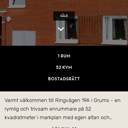
Såld
1 rum
52 kvm
Bostadsrätt
Varmt välkommen till Ringvägen 19A i Grums - en
rymlig och trivsam enrummare på 52
kvadratmeter i markplan med egen altan och
naturnära läge. Här bor du bekvämt i en ljus