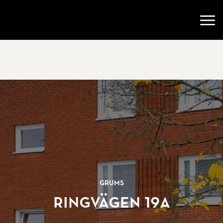
Gå till startsidan
Öppn
Grums
Ringvägen 19A