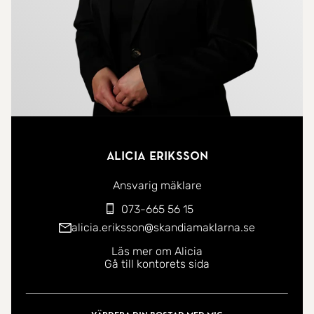
Badrummet renoverades 2016/2017 och har
våtrumsmatta, våtrumstapet, dusch med
glasväggar, wc, handfat med underskåp,
spegelskåp och en äldre tvättmaskin.
Genomgående plastmatta i hela lägenheten gör
den lätt att hålla ren och sköta om.
Alicia Eriksson
Här bor du i ett lugnt område med närhet till både
natur, service och bra kommunikationer. En bostad
Ansvarig mäklare
med potential för dig som vill skapa ett hem efter
073-665 56 15
egen smak och stil, i en trivsam förening och ett
alicia.eriksson@skandiamaklarna.se
lugnt läge.
Läs mer om Alicia
Gå till kontorets sida
Välkommen hem!