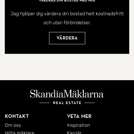
Värdera din bostad med mig
som ger rummet karaktär.
Jag hjälper dig värdera din bostad helt kostnadsfritt
och utan förbindelser.
Ett genomtänkt och funktionellt hem med fina
sällskapsytor och mycket förvaring.
Värdera
Välkommen hem!
Kontakt
Veta mer
Om oss
Inspiration
Hitta mäklare
Karriär