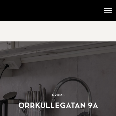
Gå till startsidan
Öppn
Grums
Orrkullegatan 9A