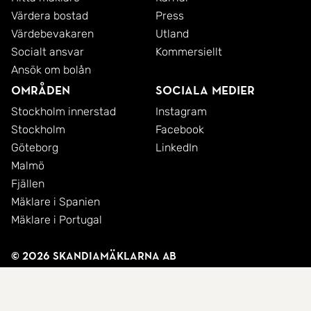
Värdera bostad
Press
Värdebevakaren
Utland
Socialt ansvar
Kommersiellt
Ansök om bolån
Områden
Sociala medier
Stockholm innerstad
Instagram
Stockholm
Facebook
Göteborg
LinkedIn
Malmö
Fjällen
Mäklare i Spanien
Mäklare i Portugal
© 2026 SkandiaMäklarna AB
Integritetspolicy
Cookies
Användarvillkor