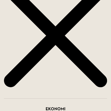
miljö som är lätt att älska och leva i, här finns
nästan allt du behöver. Stadsdelen ligger på nära
avstånd till havet, innerstaden och naturreservat.
Röda sten, Slottsskogen och Botaniska trädgården
finns på promenadavstånd. Kollektivtrafikutbudet
är mycket gott och närmsta hållplats ligger alldeles
nära bostaden. De grönskande innergårdarna
utgör en lugn och skyddad oas. Utanför gårdarna
finns ett sjudande folkliv med många mysiga
butiker och restauranger. Här finns också gott om
mataffärer, apotek, förskolor och skolor inom nära
räckhåll.
Ekonomi