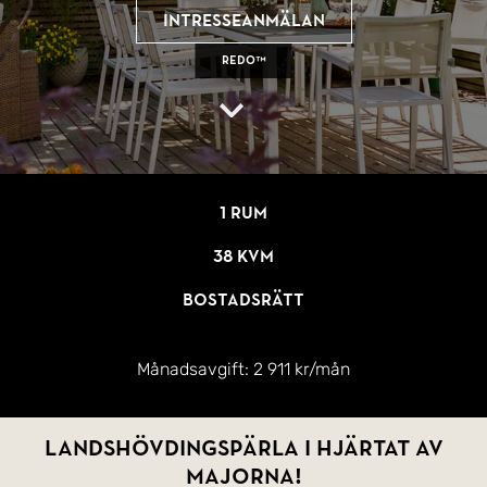
Intresseanmälan
REDO™
1 rum
38 kvm
Bostadsrätt
Månadsavgift:
2 911 kr/mån
Landshövdingspärla i hjärtat av
Majorna!