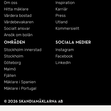
Om oss
Inspiration
Hitta mäklare
Karriär
Värdera bostad
Press
Värdebevakaren
Utland
Socialt ansvar
Kommersiellt
Ansök om bolån
Områden
Sociala medier
Stockholm innerstad
Instagram
Stockholm
Facebook
Göteborg
LinkedIn
Malmö
Fjällen
Mäklare i Spanien
Mäklare i Portugal
© 2026 SkandiaMäklarna AB
Integritetspolicy
Cookies