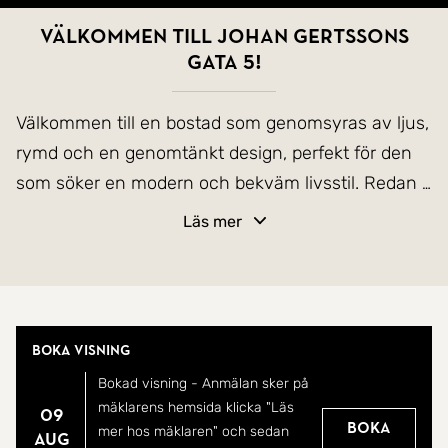
Välkommen till Johan Gertssons
gata 5!
Välkommen till en bostad som genomsyras av ljus,
rymd och en genomtänkt design, perfekt för den
som söker en modern och bekväm livsstil. Redan i
den välkomnande hallen möts du av en känsla av
Läs mer
rymd och ordning med smarta förvaringslösningar
som ger en öppen och inbjudande känsla. Den
leder dig vidare in i hemmets pulserande hjärta; en
social och öppen planlösning mellan kök och
Boka visning
vardagsrum.
Bokad visning - Anmälan sker på
mäklarens hemsida klicka "Läs
09
Vardagsrummet är en dröm för den som älskar att
Boka
mer hos mäklaren" och sedan
aug