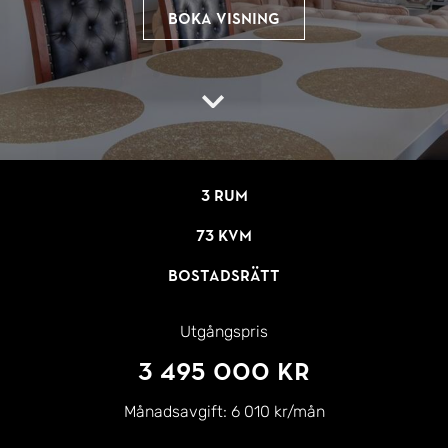
Boka visning
3 rum
73 kvm
Bostadsrätt
Utgångspris
3 495 000 kr
Månadsavgift:
6 010 kr/mån