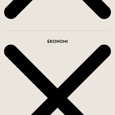
Utöver detta har föreningen en fantastisk
takterrass som bjuder på enastående
panoramautsikt över omgivningarna. Denna
gemensamma yta är idealisk för sociala
tillställningar och bjuder in till minnesvärda
Ekonomi
stunder i solen. Detta är ett hem som kombinerar
praktisk funktionalitet med modern design och
skapar en oslagbar boendemiljö.