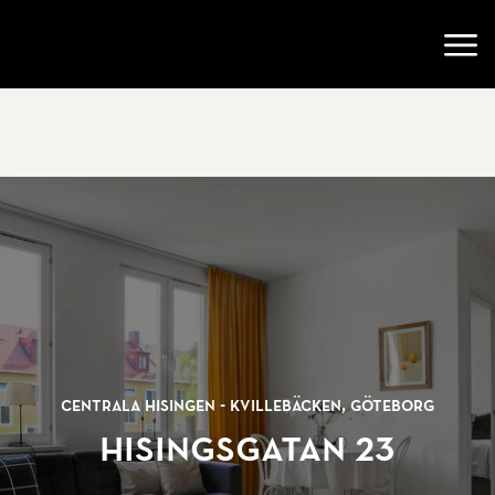
Gå till startsidan
Öppn
Centrala Hisingen - Kvillebäcken, Göteborg
Hisingsgatan 23