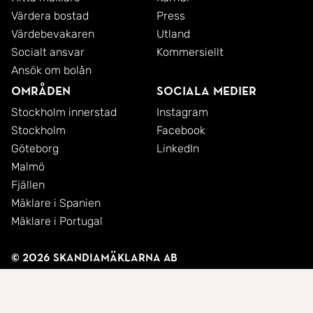
Värdera bostad
Press
Värdebevakaren
Utland
Socialt ansvar
Kommersiellt
Ansök om bolån
Områden
Sociala medier
Stockholm innerstad
Instagram
Stockholm
Facebook
Göteborg
LinkedIn
Malmö
Fjällen
Mäklare i Spanien
Mäklare i Portugal
© 2026 SkandiaMäklarna AB
Integritetspolicy
Cookies
Användarvillkor