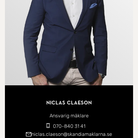
Bostaden totalrenoverades 2019 av fackmän med
omsorg och resultatet är ett hem där modern
komfort möter vindsvåningens charm på bästa
sätt. Interiören präglas av fina materialval såsom
vackra chevrongolv i ek och målade väggar i
Jotuns sobra mineralfärger som tillsammans
skapar en varm, lugn och stilfull känsla genom
hela bostaden.
Här bor du med närhet till Margaretaparken i ett
område som präglas av småstadskänsla, lummiga
Niclas Claeson
villaträdgårdar och en rofylld kvartersatmosfär
samtidigt som stadens puls finns bara cirka tio
Ansvarig mäklare
minuter bort. Kombinationen har gjort Gamla
070-840 31 41
Enskede till ett av södra Stockholms mest
niclas.claeson@skandiamaklarna.se