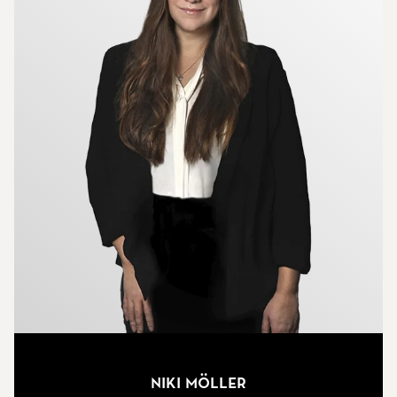
cykel- och barnvagnsförråd.
Visas enligt överenskommelse.
Välkommen att kontakta mäklare Niclas Claeson
på 0708-403141.
Niki Möller