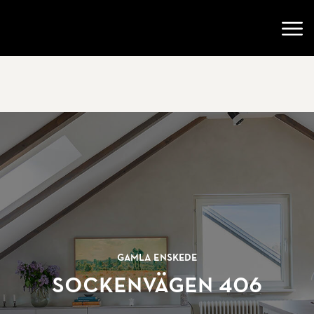
Gå till startsidan
Öppn
Gamla Enskede
Sockenvägen 406