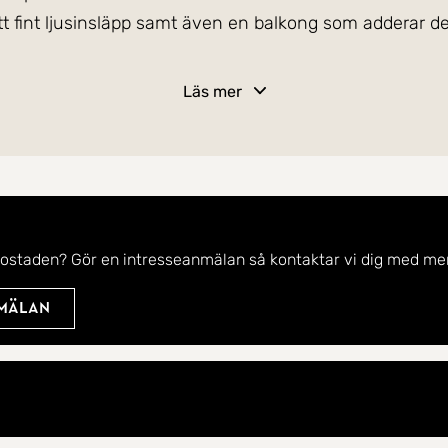
tt fint ljusinsläpp samt även en balkong som adderar det
Läs mer
tor, en avskild sovalkov och goda förvaringsmöjlighe
för matbord, och det helkaklade badrummet är utrustat
ssar lika bra för förstagångsköparen som för den som 
eringar, garage och parkeringsmöjligheter samt geme
bostaden? Gör en intresseanmälan så kontaktar vi dig med mer
önområden, i ett hem som är redo att flytta rakt in i.
nmälan