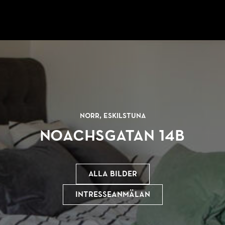
Norr, Eskilstuna
Noachsgatan 14B
Alla bilder
Intresseanmälan