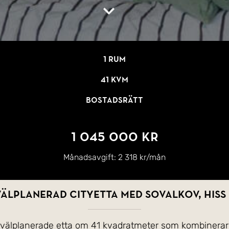
1 rum
41 kvm
Bostadsrätt
1 045 000 kr
Månadsavgift:
2 318 kr/mån
älplanerad cityetta med sovalkov, hiss
 välplanerade etta om 41 kvadratmeter som kombinerar f