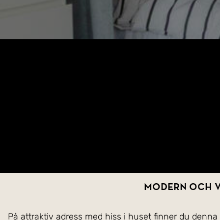
Modern och v
På attraktiv adress med hiss i huset finner du denna