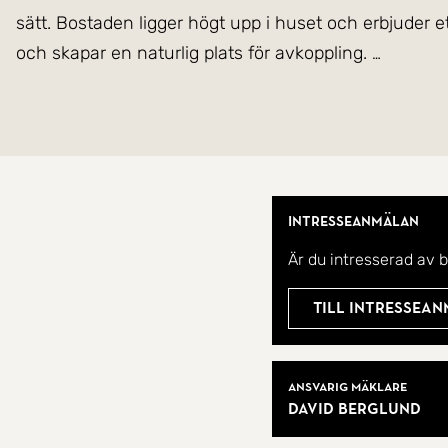
sätt. Bostaden ligger högt upp i huset och erbjuder e
och skapar en naturlig plats för avkoppling.
Planlösningen är genomtänkt med generösa sällskapsy
vardagen. Köket är modernt och trivsamt med plats 
Sammantaget är detta en bostad som är rymlig och pa
Intresseanmälan
Stabil och välskött förening med genomförda renov
Är du intresserad av 
med närhet till stadens utbud, kommunikationer och gr
Till intressea
Välkommen hem!
Mäklare
Ansvarig mäklare
David Berglund