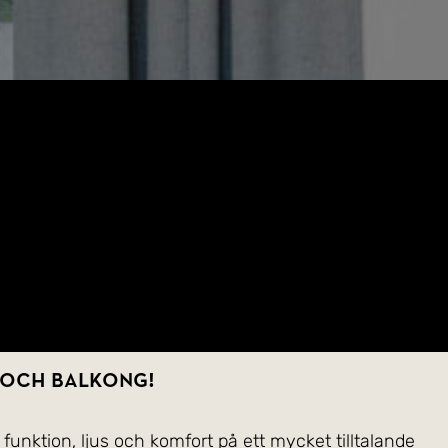
 och balkong!
unktion, ljus och komfort på ett mycket tilltalande