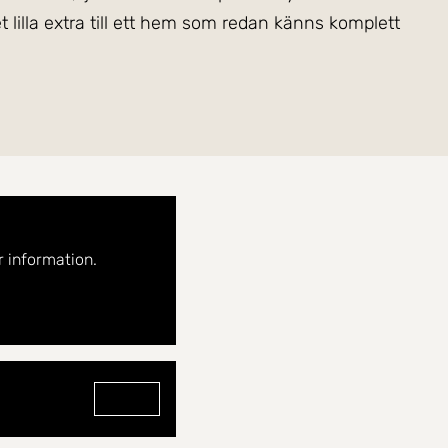
 lilla extra till ett hem som redan känns komplett
ter som gör hemmet både lättmöblerat och praktiskt i
 för en bekväm vardag med egen tvättmöjlighet.
söker ett smidigt citynära boende.
nsamma utrymmen som förenklar vardagen. Här bor du
 information.
Gå till profilen för David Berglund