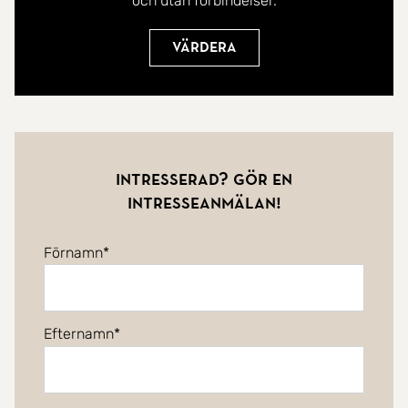
och utan förbindelser.
Värdera
Intresserad? Gör en
intresseanmälan!
Förnamn
Efternamn