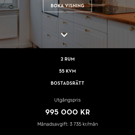
Boka visning
2 rum
55 kvm
Bostadsrätt
Utgångspris
995 000 kr
Månadsavgift:
3 735 kr/mån