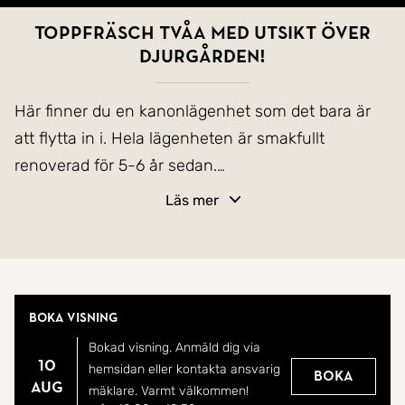
Toppfräsch tvåa med utsikt över
Djurgården!
Här finner du en kanonlägenhet som det bara är
att flytta in i. Hela lägenheten är smakfullt
renoverad för 5-6 år sedan.
Välkommen till Intagsgatan 18A och en lägenhet
Läs mer
du inte behöver göra något i alls. En stilren och
modern genomgångslägenhet med enhetligt
ekparkettgolv och målade väggar. Snyggt
fullutrustat kök med vita skåpsluckor, några av
Boka visning
dessa är vitrinskåp med belysning i, vitt kakel
Bokad visning. Anmäld dig via
ovanför bänkskiva med bra arbetsytor. Här finns
10
hemsidan eller kontakta ansvarig
Boka
plats för mindre matbord. Rymligt vardagsrum med
aug
mäklare. Varmt välkommen!