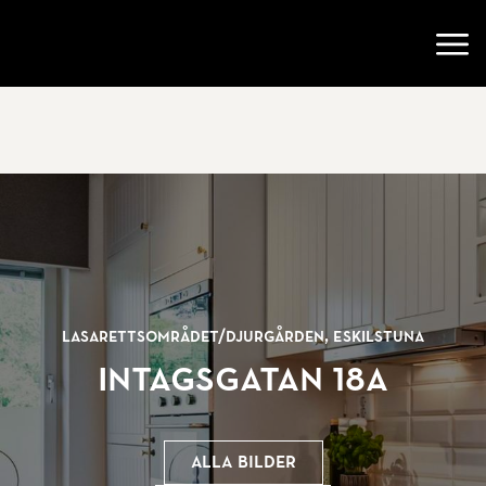
Gå till startsidan
Öppn
Lasarettsområdet/
Djurgården, Eskilstuna
Intagsgatan 18A
Alla bilder