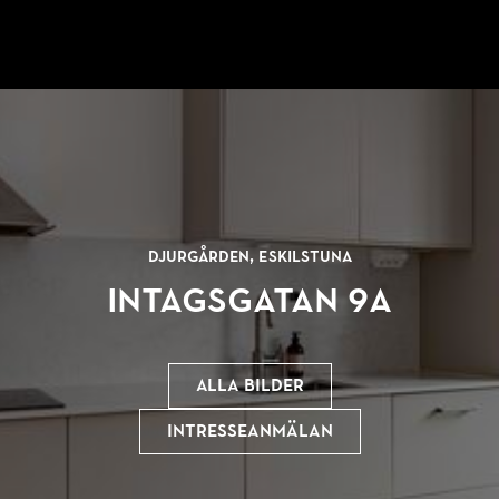
Djurgården, Eskilstuna
Intagsgatan 9A
Alla bilder
Intresseanmälan