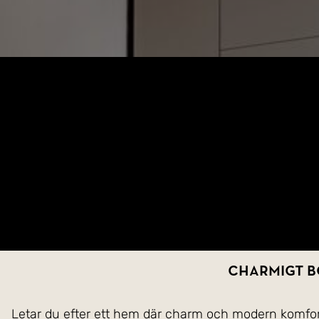
Charmigt b
Letar du efter ett hem där charm och modern komfort 