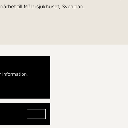
närhet till Mälarsjukhuset, Sveaplan,
ed originalparkett i fiskbensmönster skapar en varm
stunds avkoppling. Köket är elegant och funktionellt,
ing där man samtidigt valt att utöka ytan, vilket
arbetsyta som underlättar vardagen.
m en generös klädkammare. Fina ytskikt löper genom
 information.
 har det lilla extra, redo att flyttas in i.
Gå till profilen för David Berglund