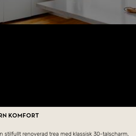
ern komfort
 stilfullt renoverad trea med klassisk 30-talscharm,