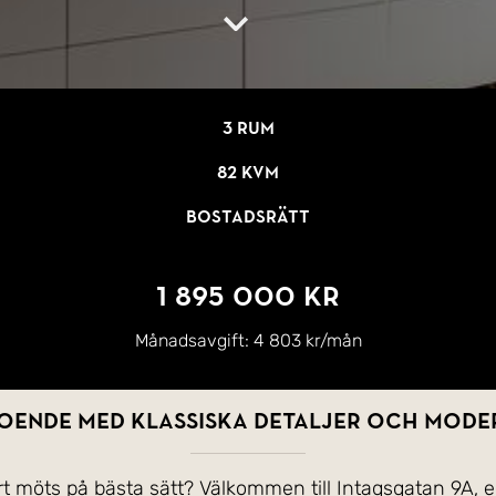
3 rum
82 kvm
Bostadsrätt
1 895 000 kr
Månadsavgift:
4 803 kr/mån
oende med klassiska detaljer och mod
möts på bästa sätt? Välkommen till Intagsgatan 9A, en