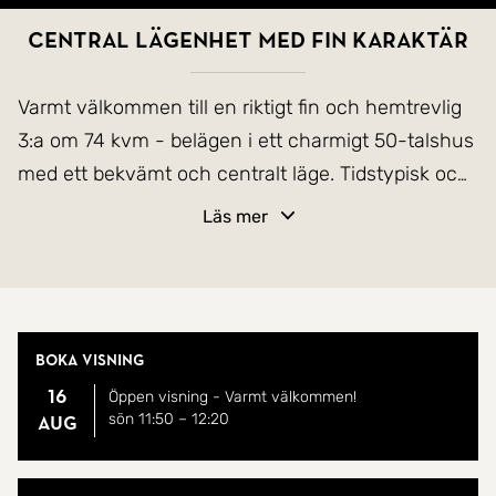
CENTRAL LÄGENHET MED FIN KARAKTÄR
Varmt välkommen till en riktigt fin och hemtrevlig
3:a om 74 kvm - belägen i ett charmigt 50-talshus
med ett bekvämt och centralt läge. Tidstypisk och
charmig karaktär med centrumläge helt enkelt.
Läs mer
Bostaden är genomgående ljus med snygga golv
och vita, släta väggar som skapar en stilren och
harmonisk känsla. Planlösningen är väl
Boka visning
genomtänkt med generösa rum och dessutom
16
Öppen visning - Varmt välkommen!
finns möjlighet till uthyrningsdel enligt
sön 11:50
–
12:20
aug
originallösningen - perfekt för dig som vill ha extra
flexibilitet.
Mäklare