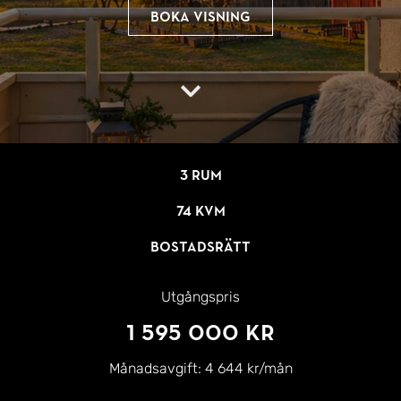
Boka visning
3 rum
74 kvm
Bostadsrätt
Utgångspris
1 595 000 kr
Månadsavgift:
4 644 kr/mån