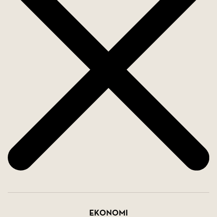
restauranger och kaféer. Dessutom har du smidig
tillgång till både pendeltåg och tvärbana endast 4
min promenad bort vid Årstaberg vilket gör det
enkelt att ta dig till stadens puls. Gillar du natur är
vackra promenadstråk vid Årstaviken runt knuten.
Södermalm tar du dig enkelt till via cykel eller till
fots via Årstabron.
Denna lägenhet är helt enkelt det perfekta
hemmet för dig som söker en harmonisk och
funktionell boendemiljö med närhet till stadens
bekvämligheter.
Välkommen till Järnlundsvägen 2.
Ekonomi
Välkommen hem.