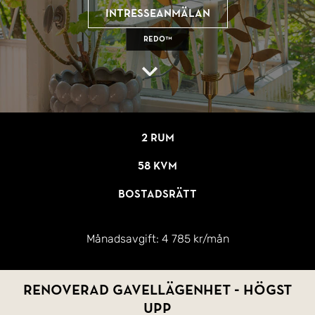
Intresseanmälan
REDO™
2 rum
58 kvm
Bostadsrätt
Månadsavgift:
4 785 kr/mån
Renoverad gavellägenhet - Högst
upp