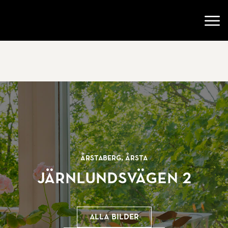
Gå till startsidan
Öppn
Årstaberg, Årsta
Järnlundsvägen 2
Alla bilder