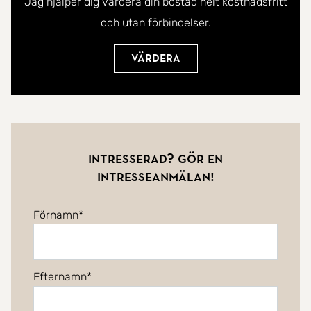
Jag hjälper dig värdera din bostad helt kostnadsfritt
och utan förbindelser.
Värdera
Intresserad? Gör en
intresseanmälan!
Förnamn
Efternamn