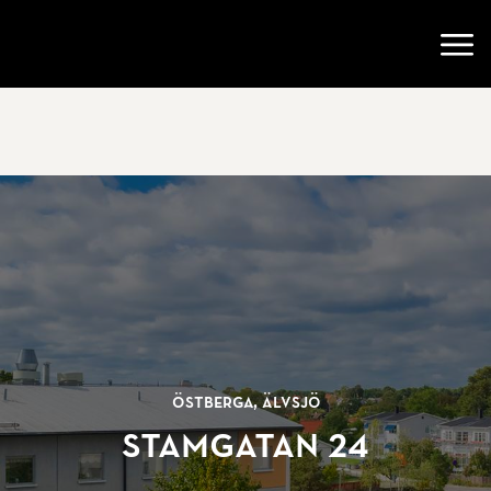
Gå till startsidan
Öppn
Östberga, Älvsjö
Stamgatan 24