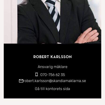
även detta en knytpunkt mellan bussar,
tunnelbana och tvärbana.
Via tunnelbanan når du underbara Södermalm på
bara några minuter samt Stockholms innerstad på
ca 10 min. Vid Gullmarsplan finner du även apotek,
livsmedelsbutiker och annan service.
Vid Årsta fältet som ligger på några minuters
Robert Karlsson
promenad från lägenheten finns bl.a. en trevlig
Ansvarig mäklare
golfbana, stor hundrastgård samt kolonilotter.
Stockholm stad planerar att bygga fler bostäder
070-756 62 35
robert.karlsson@skandiamaklarna.se
och förbättrade kommunikationer så Östberga har
stora potentialer för utveckling.
Gå till kontorets sida
Välkommen på visning.