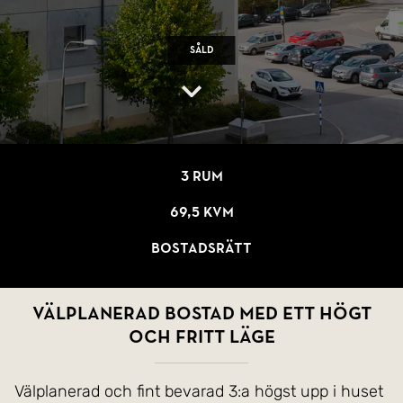
Såld
3 rum
69,5 kvm
Bostadsrätt
Välplanerad bostad med ett högt
och fritt läge
Välplanerad och fint bevarad 3:a högst upp i huset