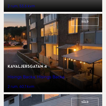
2 rum
53,6 kvm
Såld
Kavaljersgatan 4
Hisings Backa, Hisings Backa
2 rum
60,1 kvm
Såld