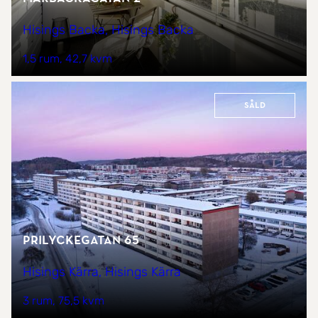
Hisings Backa, Hisings Backa
1,5 rum
42,7 kvm
Såld
Prilyckegatan 65
Hisings Kärra, Hisings Kärra
3 rum
75,5 kvm