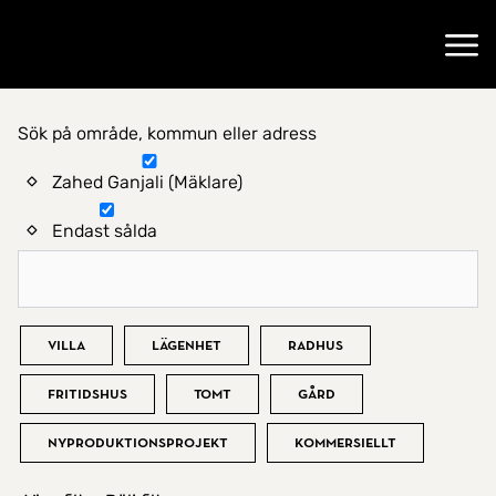
Gå till startsidan
Öppn
Sök på område, kommun eller adress
Hitta hem
Zahed Ganjali (Mäklare)
Endast sålda
Bostadstyp
Villa
Lägenhet
Radhus
Fritidshus
Tomt
Gård
Nyproduktionsprojekt
Kommersiellt