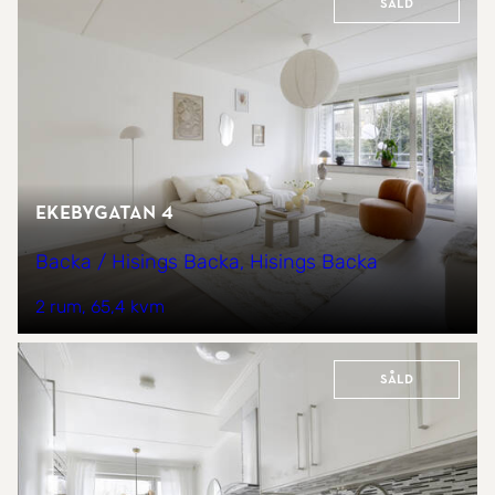
Såld
Ekebygatan 4
Backa / Hisings Backa, Hisings Backa
2 rum
65,4 kvm
Såld