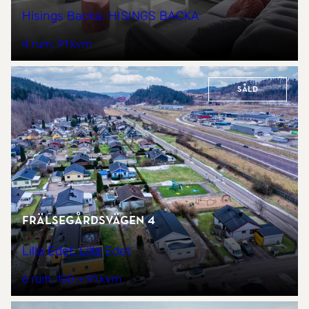
Hisings Backa, HISINGS BACKA
4 rum
91 kvm
Såld
Frälsegårdsvägen 4
Lilla Edet, Lilla Edet
6 rum
100 + 91 kvm