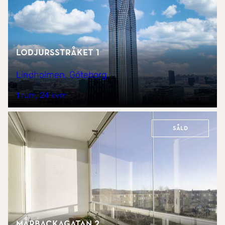
Lodjursstråket 1
Lindholmen, Göteborg
1 rum
24 kvm
Såld
Mårbackagatan 2