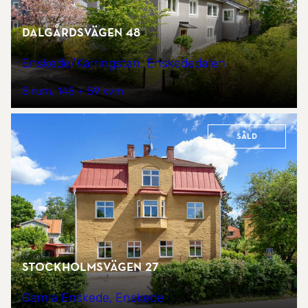
Dalgårdsvägen 48
Enskede/Kärringstan, Enskededalen
8 rum
148 + 59 kvm
Såld
Stockholmsvägen 27
Gamla Enskede, Enskede