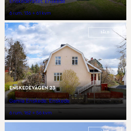
Enskedefältet, Enskede
6 rum
136 + 61 kvm
Såld
Enskedevägen 23
Gamla Enskede, Enskede
6 rum
162 + 56 kvm