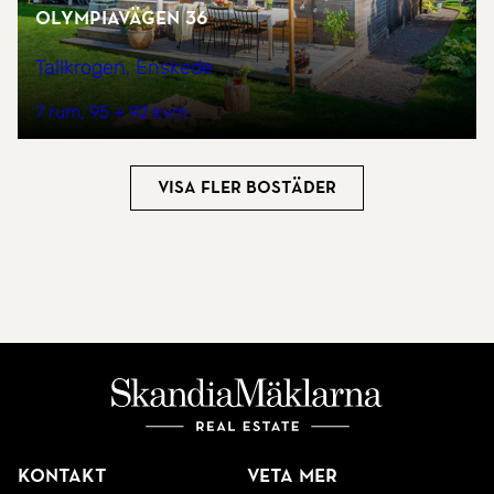
Olympiavägen 36
Tallkrogen, Enskede
7 rum
95 + 92 kvm
Visa fler bostäder
Kontakt
Veta mer