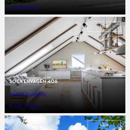
3 rum
82 kvm
Såld
Sockenvägen 406
Gamla Enskede
4 rum
77 kvm
Såld