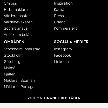
Om oss
Inspiration
Hitta mäklare
Karriär
Värdera bostad
Press
Värdebevakaren
Utland
Socialt ansvar
Kommersiellt
Ansök om bolån
Områden
Sociala medier
Stockholm innerstad
Instagram
Stockholm
Facebook
Göteborg
LinkedIn
Malmö
Fjällen
Mäklare i Spanien
Mäklare i Portugal
200 matchande bostäder
© 2026 SkandiaMäklarna AB
Integritetspolicy
Cookies