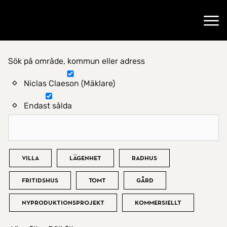
Gå till startsidan
Öppn
Sök på område, kommun eller adress
Hitta hem
Niclas Claeson (Mäklare)
Endast sålda
Bostadstyp
Villa
Lägenhet
Radhus
Fritidshus
Tomt
Gård
Nyproduktionsprojekt
Kommersiellt