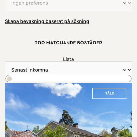
Skapa bevakning baserat på sökning
200 matchande bostäder
Visa resultat som
Lista
Sortera efter
Karta
Sök
Såld