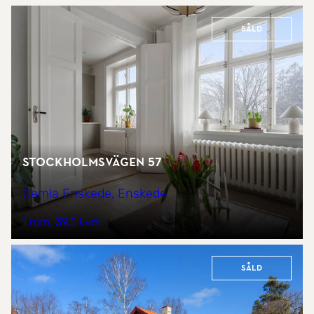
Såld
Stockholmsvägen 57
Gamla Enskede, Enskede
1 rum
39,5 kvm
Såld