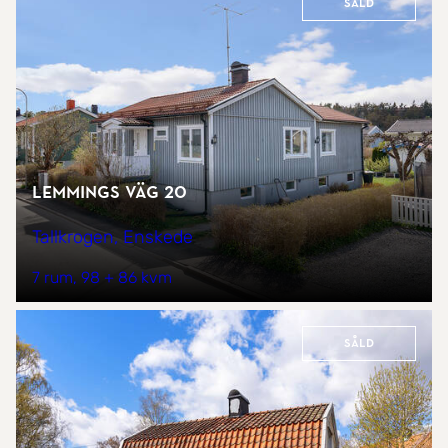
Såld
Lemmings väg 20
Tallkrogen, Enskede
7 rum
98 + 86 kvm
Såld