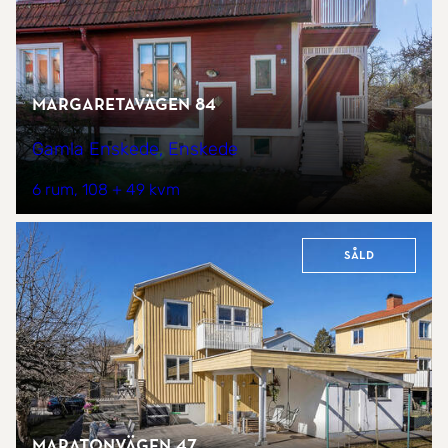
Margaretavägen 84
Gamla Enskede, Enskede
6 rum
108 + 49 kvm
Såld
Maratonvägen 47