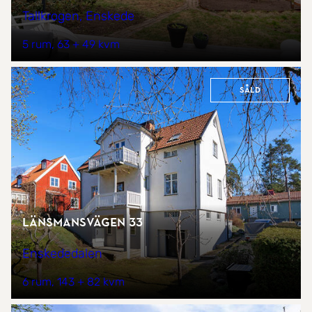
Tallkrogen, Enskede
5 rum
63 + 49 kvm
Såld
Länsmansvägen 33
Enskededalen
6 rum
143 + 82 kvm