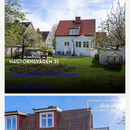
Såld
Hagtornsvägen 31
Enskededalen, Enskededalen
6 rum
135 + 66 kvm
Såld