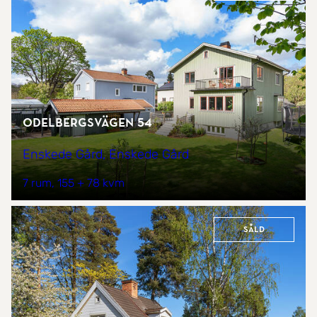
Odelbergsvägen 54
Enskede Gård, Enskede Gård
7 rum
155 + 78 kvm
Såld