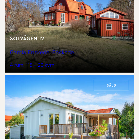
Solvägen 12
Gamla Enskede, Enskede
4 rum
115 + 23 kvm
Såld