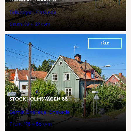
Tallkrogen, Enskede
6 rum
93 + 32 kvm
Såld
Stockholmsvägen 88
Gamla Enskede, Enskede
7 rum
175 + 86 kvm