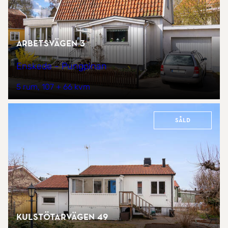
Arbetsvägen 3
Enskede - Pungpinan
5 rum
107 + 66 kvm
Såld
Kulstötarvägen 49