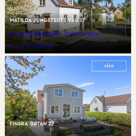
Matilda Jungstedts väg 17
Enskede/Kärringstan, Enskededalen
4 rum
101 + 50 kvm
Såld
Finska gatan 27