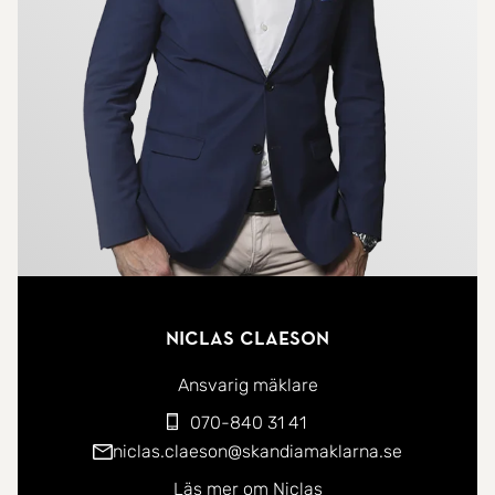
trädkoja som nuvarande ägare byggt.
Bottenvåningen är social och inbjudande med
öppet mellan kök och vardagsrum. I
vardagsrummet hittar vi en fin murad och putsad
öppen spis och på detta plan finns också ett
stilrent renoverat badrum, sovrum samt en hall
med bra avlastning och en gäst-wc. På
övervåningen erbjuder huset en familjevänlig
rumsdisposition med allrum, två-tre sovrum (se
alternativ planlösning) samt ett trevligt badrum.
Niclas Claeson
Från allrummet har vi också uppgång till den
delvis inredda vinden där vi hittar ytterligare ett
Ansvarig mäklare
sovrum. I den rymliga källaren finns utmärkta
070-840 31 41
förvaringsytor, bl.a. i garaget. I källaren finns även
niclas.claeson@skandiamaklarna.se
tvättstuga (med extra kyl och frys), badrum med
Läs mer om Niclas