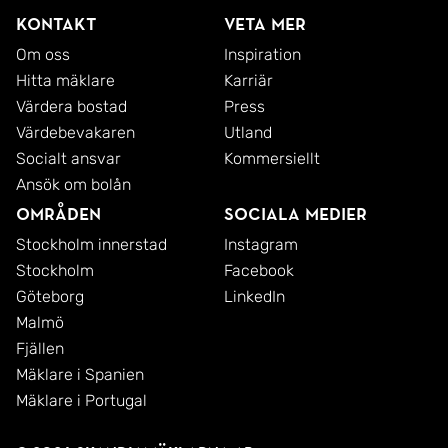
gångavstånd en kort promenad bort.
Kontakt
Veta mer
Om oss
Inspiration
Hitta mäklare
Karriär
Välkommen hem!
Värdera bostad
Press
Värdebevakaren
Utland
Socialt ansvar
Kommersiellt
Ansök om bolån
Områden
Sociala medier
Stockholm innerstad
Instagram
Stockholm
Facebook
Göteborg
LinkedIn
Malmö
Fjällen
Mäklare i Spanien
Mäklare i Portugal