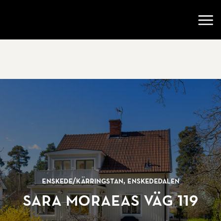
Gå till startsidan
Öppn
Enskede/
Kärringstan, Enskededalen
Sara Moraeas väg 119