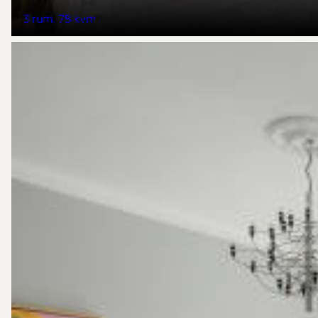
3 rum
78 kvm