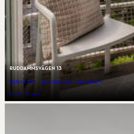
Ruddammsvägen 13
Östermalm - Ruddammen, Stockholm
2 rum
70 kvm