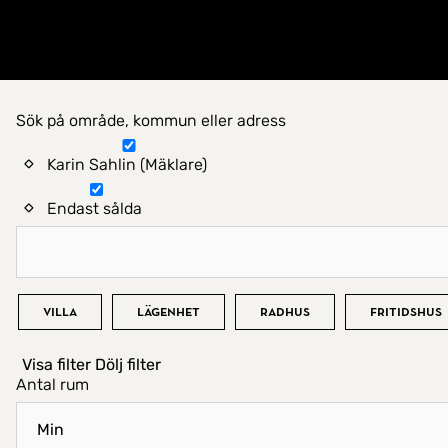
Gå till startsidan
Sök på område, kommun eller adress
Hitta hem
Karin Sahlin (Mäklare)
Endast sålda
Bostadstyp
Villa
Lägenhet
Radhus
Fritidshus
Visa filter
Dölj filter
Antal rum