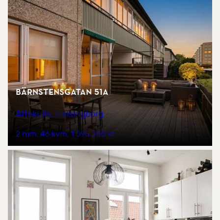
Bärnstensgatan 51A
Ättekulla, Helsingborg
2 rum
46 kvm
1 095 000 kr