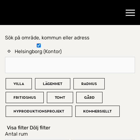
Gå till startsidan
Öppn
Sök på område, kommun eller adress
Hitta hem
Helsingborg (Kontor)
Bostadstyp
Villa
Lägenhet
Radhus
Fritidshus
Tomt
Gård
Nyproduktionsprojekt
Kommersiellt
Visa filter
Dölj filter
Antal rum