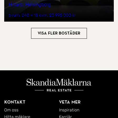
Hittarp, Helsingborg
6 rum
240 + 15 kvm
23 995 000 kr
Visa fler bostäder
Kontakt
Veta mer
Om oss
Inspiration
Hitta mäklare
Karriär