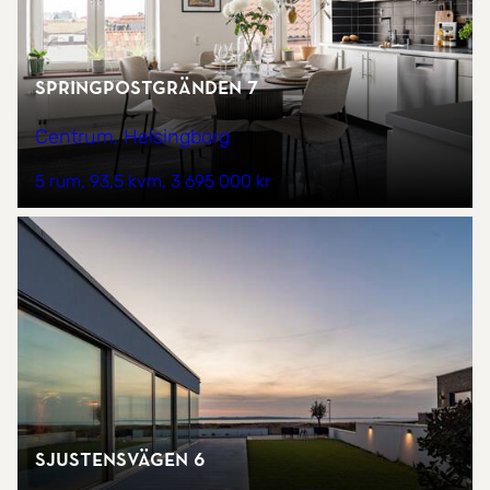
Springpostgränden 7
Centrum, Helsingborg
5 rum
93,5 kvm
3 695 000 kr
Sjustensvägen 6