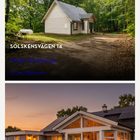
Solskensvägen 14
Fasalt, Örkelljunga
5 rum
100 kvm