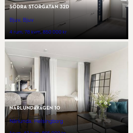
Södra Storgatan 32D
Bjuv, Bjuv
4 rum
78 kvm
850 000 kr
Närlundavägen 10
Närlunda, Helsingborg