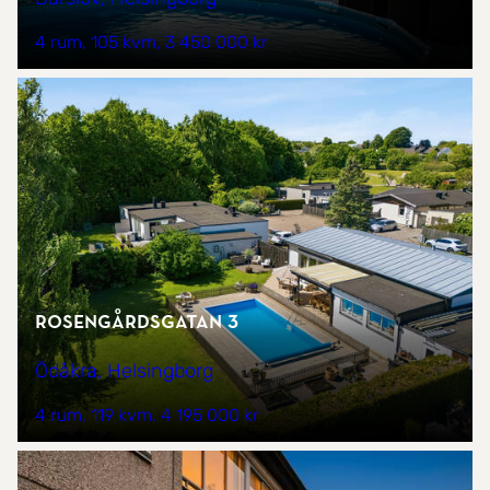
4 rum
105 kvm
3 450 000 kr
Rosengårdsgatan 3
Ödåkra, Helsingborg
4 rum
119 kvm
4 195 000 kr