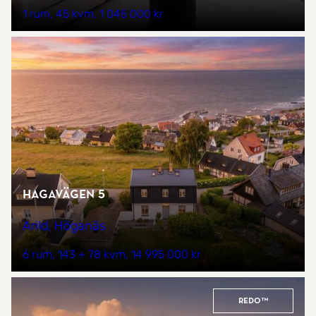
1 rum
45 kvm
1 045 000 kr
Hagavägen 5
Arild, Höganäs
6 rum
143 + 78 kvm
14 995 000 kr
REDO™