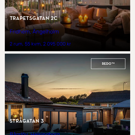
Trapetsgatan 2C
Fridhem, Ängelholm
2 rum
55 kvm
2 095 000 kr
REDO™
Strågatan 3
Bårslöv, Helsingborg