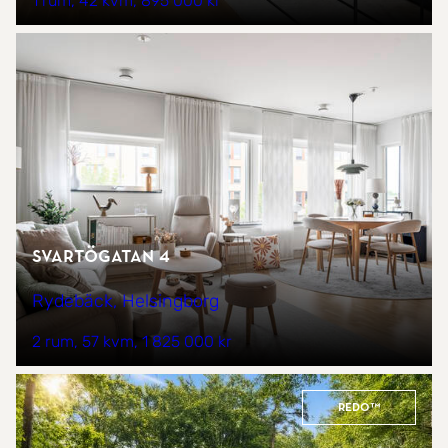
1 rum
42 kvm
895 000 kr
Svartögatan 4
Rydebäck, Helsingborg
2 rum
57 kvm
1 825 000 kr
REDO™