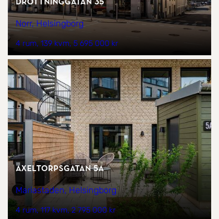
Drottninggatan 35
Norr, Helsingborg
4 rum
139 kvm
5 695 000 kr
Axeltorpsgatan 5A
Mariastaden, Helsingborg
4 rum
117 kvm
2 795 000 kr