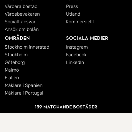
Värdera bostad
Press
Värdebevakaren
Utland
Socialt ansvar
Kommersiellt
Ansök om bolån
Områden
Sociala medier
Stockholm innerstad
Instagram
Stockholm
Facebook
Göteborg
LinkedIn
Malmö
Fjällen
Mäklare i Spanien
Mäklare i Portugal
139 matchande bostäder
© 2026 SkandiaMäklarna AB
Integritetspolicy
Cookies
Användarvillkor