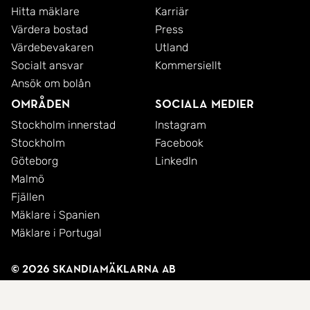
Hitta mäklare
Karriär
Värdera bostad
Press
Värdebevakaren
Utland
Socialt ansvar
Kommersiellt
Ansök om bolån
Områden
Sociala medier
Stockholm innerstad
Instagram
Stockholm
Facebook
Göteborg
LinkedIn
Malmö
Fjällen
Mäklare i Spanien
Mäklare i Portugal
© 2026 SkandiaMäklarna AB
Integritetspolicy
Cookies
Användarvillkor