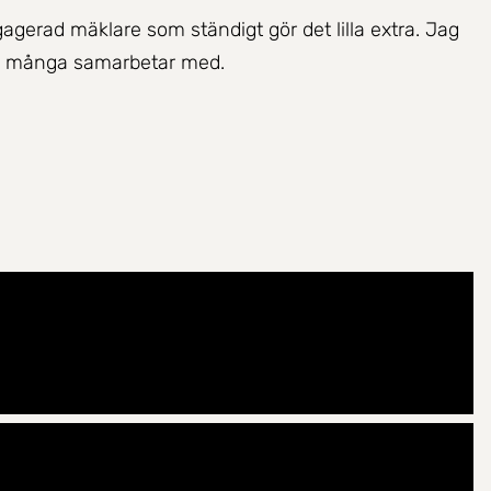
gerad mäklare som ständigt gör det lilla extra. Jag
om många samarbetar med.
ffär. Målet är att kunderna skall återkomma till mig
tjänst skapar de bästa förutsättningarna till en