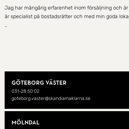
Jag har mångårig erfarenhet inom försäljning och är 
är specialist på bostadsrätter och med min goda lo
Jag överträffar gärna mina kunders höga förväntningar 
vid varje bostadsaffär. Min engagerade framtoning o
lyckad bostadsaffär.
Göteborg Väster
031-28 50 02
goteborg.vaster@skandiamaklarna.se
Mölndal