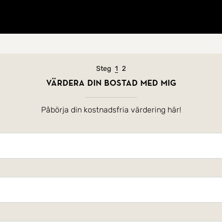
Nuvarande steg
Steg
1
2
Värdera din bostad med mig
Påbörja din kostnadsfria värdering här!