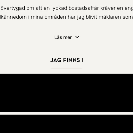
övertygad om att en lyckad bostadsaffär kräver en enga
kalkännedom i mina områden har jag blivit mäklaren s
och strävar alltid efter att göra mitt yttersta i varje a
Läs mer
ch målmedvetenhet i kombination med SkandiaMäklarnas 
Jag finns i