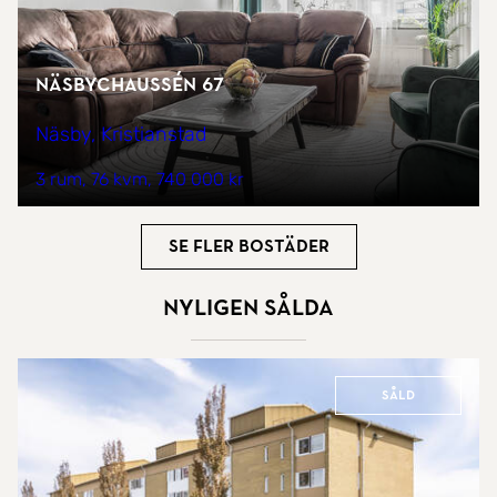
Näsbychaussén 67
Näsby, Kristianstad
3 rum
76 kvm
740 000 kr
Se fler bostäder
Nyligen sålda
Såld