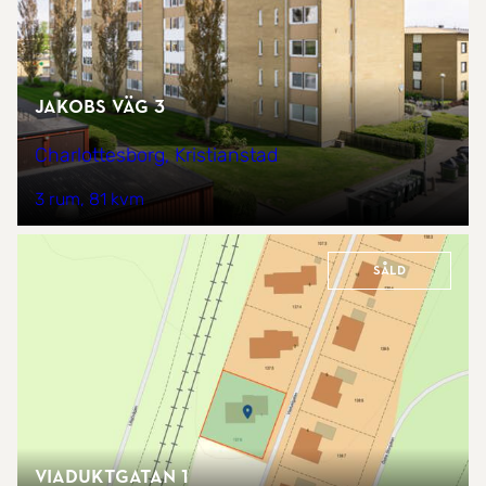
Jakobs väg 3
Charlottesborg, Kristianstad
3 rum
81 kvm
Såld
Viaduktgatan 1