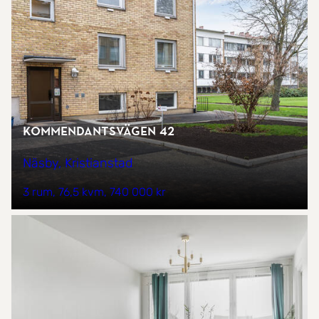
Kommendantsvägen 42
Näsby, Kristianstad
3 rum
76,5 kvm
740 000 kr