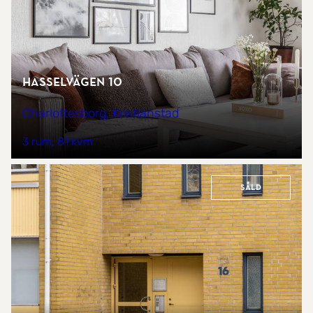
Hasselvägen 10
Charlottesborg, Kristianstad
3 rum
81 kvm
Såld