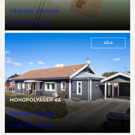
Hästveda, Hästveda
4 rum
98 + 26 kvm
Såld
Monopolvägen 4A
Fjälkinge, Fjälkinge
5 rum
142 + 59 kvm