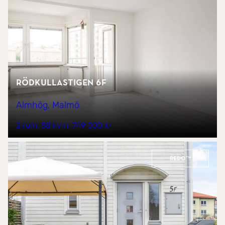
Rödkullastigen 6F
Almhög, Malmö
2 rum
58 kvm
749 000 kr
REDO™