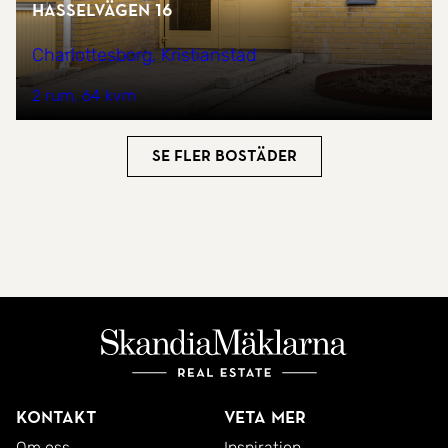
Hasselvägen 16
Charlottesborg, Kristianstad
2 rum
64 kvm
Se fler bostäder
Kontakt
Veta mer
Om oss
Inspiration