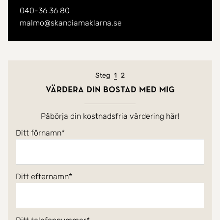
040-36 36 80
malmo@skandiamaklarna.se
Nuvarande steg
Steg
1
2
Värdera din bostad med mig
Påbörja din kostnadsfria värdering här!
Ditt förnamn
Ditt efternamn