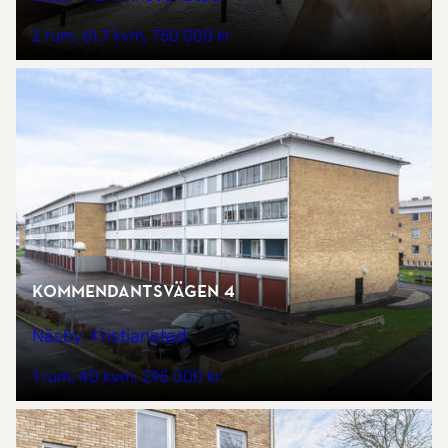
2 rum
61,7 kvm
750 000 kr
Kommendantsvägen 4
Näsby, Kristianstad
1 rum
40 kvm
295 000 kr