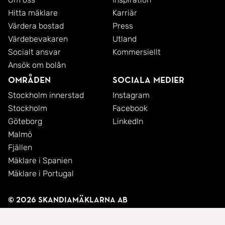
Hitta mäklare
Karriär
Värdera bostad
Press
Värdebevakaren
Utland
Socialt ansvar
Kommersiellt
Ansök om bolån
Områden
Sociala medier
Stockholm innerstad
Instagram
Stockholm
Facebook
Göteborg
LinkedIn
Malmö
Fjällen
Mäklare i Spanien
Mäklare i Portugal
© 2026 SkandiaMäklarna AB
Integritetspolicy
Cookies