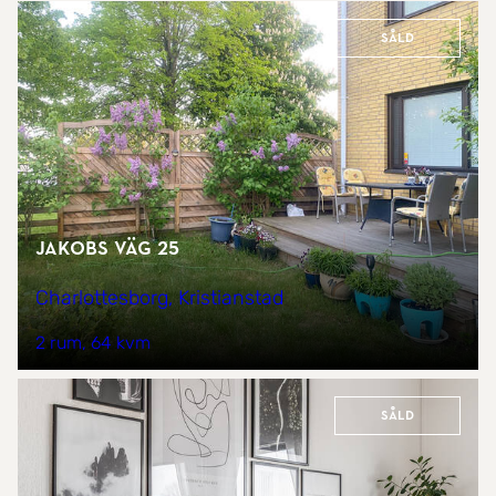
Såld
Jakobs väg 25
Charlottesborg, Kristianstad
2 rum
64 kvm
Såld