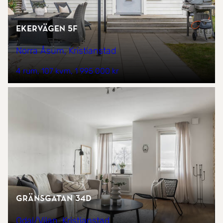
Ekervägen 5F
Norra Åsum, Kristianstad
4 rum
107 kvm
1 995 000 kr
Gränsgatan 34D
Odal/Vilan, Kristianstad