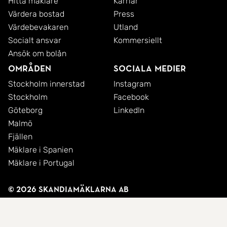
Hitta mäklare
Karriär
Värdera bostad
Press
Värdebevakaren
Utland
Socialt ansvar
Kommersiellt
Ansök om bolån
Områden
Sociala medier
Stockholm innerstad
Instagram
Stockholm
Facebook
Göteborg
LinkedIn
Malmö
Fjällen
Mäklare i Spanien
Mäklare i Portugal
© 2026 SkandiaMäklarna AB
Integritetspolicy
Cookies
Användarvillkor