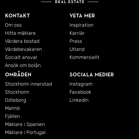
Kontakt
Veta mer
Om oss
Inspiration
Hitta mäklare
Karriär
Värdera bostad
Press
Värdebevakaren
Utland
Socialt ansvar
Kommersiellt
Ansök om bolån
Områden
Sociala medier
Stockholm innerstad
Instagram
Stockholm
Facebook
Göteborg
LinkedIn
Malmö
Fjällen
Mäklare i Spanien
Mäklare i Portugal