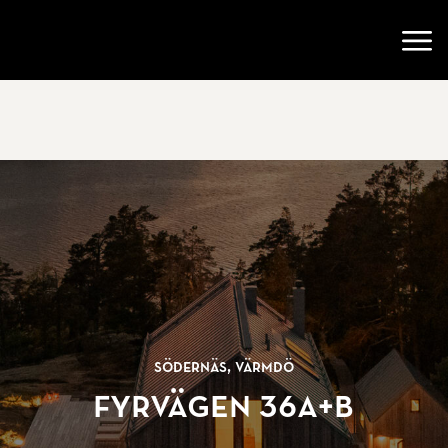
Gå till startsidan
Öppn
Södernäs, Värmdö
Fyrvägen 36A+B