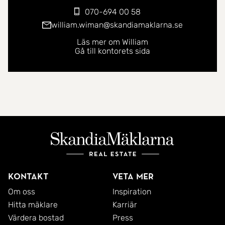
070-694 00 58
Det här är en fastighet som erbjuder betydligt mer
william.wiman@skandiamaklarna.se
än ett vanligt boende. Möjligheterna är många och
Läs mer om William
Gå till kontorets sida
läget är svårslaget.
Välkommen hem till Västervägen 7!
Kontakt
Veta mer
Om oss
Inspiration
Hitta mäklare
Karriär
Värdera bostad
Press