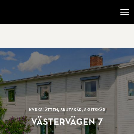
Gå till startsidan
Öppn
Kyrkslätten, Skutskär, Skutskär
Västervägen 7