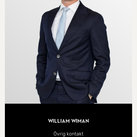
och familjevänligt område med ett av Skutskärs
bästa lägen. Här bor du med bekvämt gång- och
cykelavstånd till i stort sett allt som behövs för en
enkel vardag. I närområdet finns skolor, förskolor,
matbutiker, restauranger, idrottsanläggningar och
service. För den som pendlar erbjuder Skutskär
mycket goda kommunikationer via både Upptåget
och E4. Du når Gävle på cirka 15-20 minuter,
Uppsala på omkring en timme och Stockholm på
ungefär 90 minuter. Dessutom finns närheten till
havet, Dalälven, båtliv, badplatser och populära
utflyktsmål som Rullsands Havsbad och Camping.
Här kombineras småstadens lugn med närheten
William Wiman
till natur och friluftsliv på ett sätt som gör att
många väljer att stanna länge.
Övrig kontakt