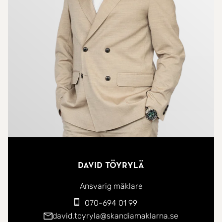
matlagning och umgänge samt ett badrum. Här
finns gott om plats för både vardagsliv och sociala
tillställningar. På övre plan öppnar bostaden upp
sig med ett stort allrum som blir en naturlig
samlingsplats för familj och vänner. Härifrån når
du även den stora balkongen/terrassen som
erbjuder härliga ytor för avkoppling under årets
varmare månader. På detta plan finns dessutom
ytterligare sovrum och ett andra badrum.
Fastighetens stora styrka är den separata
David Töyrylä
bostadsdelen med egen entré. Här finns hall,
mindre kök eller kokvrå samt två separata sovrum,
Ansvarig mäklare
båda med tillhörande badrum. En perfekt lösning
070-694 01 99
för uthyrning, generationsboende, tonårsbarn,
david.toyryla@skandiamaklarna.se