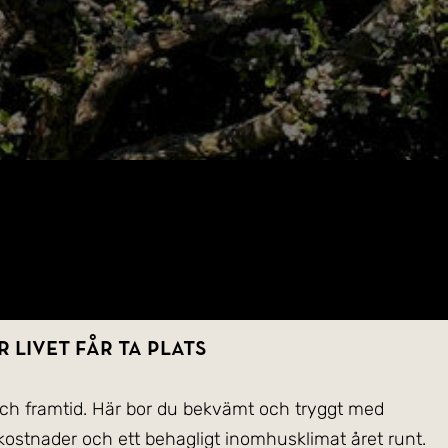
 livet får ta plats
och framtid. Här bor du bekvämt och tryggt med
kostnader och ett behagligt inomhusklimat året runt.