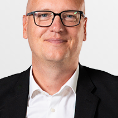
på knuten, samtidigt som stadskärnan nås på bara någ
itet, varmt välkommen hem!