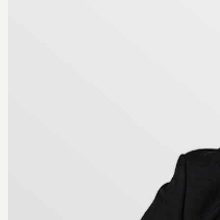
I Myckle bor du med naturen och älven alldeles in
planerad med beräknat utförande nästa år.
Ett hem som kombinerar lugn, funktion och livskval