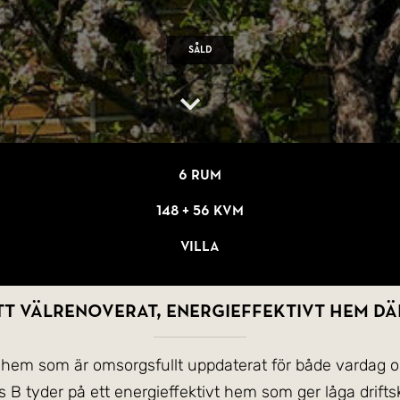
Såld
6 rum
148 + 56 kvm
Villa
t välrenoverat, energieffektivt hem där
t hem som är omsorgsfullt uppdaterat för både vardag 
B tyder på ett energieffektivt hem som ger låga drifts