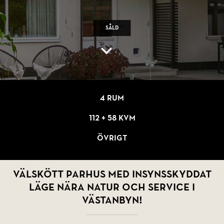
Såld
4 rum
112 + 58 kvm
Övrigt
Välskött parhus med insynsskyddat
läge nära natur och service i
Västanbyn!