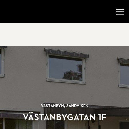
Gå till startsidan
Öppn
Västanbyn, Sandviken
Västanbygatan 1F