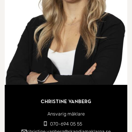
När du kliver in i huset möts du av en rymlig hall
med gott om förvaringsmöjligheter. Här finns en
inbyggd soffa, garderober och plats för att hänga
av ytterkläder. Hallen leder vidare till resten av
husets rum.
Köket, renoverat 2020, erbjuder gott om både
arbetsytor och förvaring. Här finns dessutom
utrymme för en matgrupp, vilket gör köket till en
naturlig samlingsplats för familjen. Det luftiga
vardagsrummet har stora fönsterpartier som ger
ett vackert ljusinsläpp och skapar en öppen och
Christine Vanberg
trivsam atmosfär.
Ansvarig mäklare
070-694 05 55
En trappa ner till källarplanet finner du ett sovrum
christine.vanberg@skandiamaklarna.se