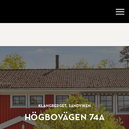
Gå till startsidan
Öppn
klangberget, Sandviken
Högbovägen 74A