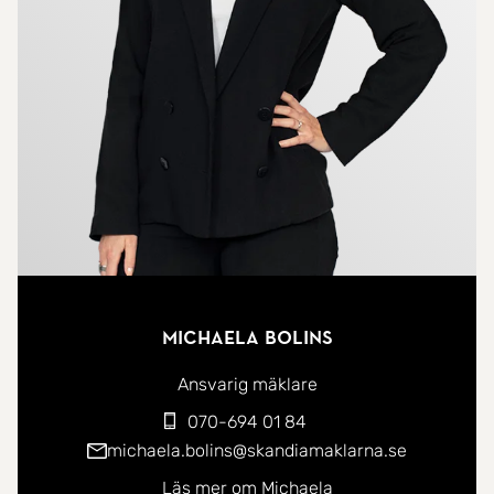
finns även ett garage med plats för bil.
Observera att fastigheten säljs i befintligt skick och
med friskrivningsklausul.
Klangberget är ett trivsamt och rofyllt område med
närhet till både Högbo Bruk, centrum samt
Västanbyns skola och Pinnhagens förskola. Här
bor du med bekvämt avstånd till service,
fritidsaktiviteter, golfbana och vackra motions-
Michaela Bolins
och skidspår i naturnära miljö.
Ansvarig mäklare
Välkommen hem!
070-694 01 84
michaela.bolins@skandiamaklarna.se
Läs mer om Michaela