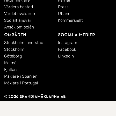
Hitta mäklare
Karriär
Värdera bostad
Press
Värdebevakaren
Utland
Socialt ansvar
Kommersiellt
Ansök om bolån
Områden
Sociala medier
Stockholm innerstad
Instagram
Stockholm
Facebook
Göteborg
LinkedIn
Malmö
Fjällen
Mäklare i Spanien
Mäklare i Portugal
© 2026 SkandiaMäklarna AB
Integritetspolicy
Cookies
Användarvillkor