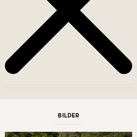
goda möjligheter till uthyrning eller
generationsboende. Allt detta i en harmonisk
boendemiljö med närhet till natur, service och
kommunikationer.
Välkommen till ett boende där möjligheterna är lika
stora som livskvaliteten.
Bilder