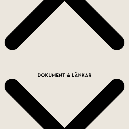
vädringsfönster som ger både naturligt ljus och
god ventilation.
Högst upp i huset väntar ett charmigt loft under
taknocken. Här skapas en unik atmosfär med
vackra vinklar, lägre takhöjd och ett karaktärsfullt
fönster som släpper in ljuset på ett nästan sagolikt
sätt. En perfekt plats som arbetsrum, ateljé,
läshörna eller en privat tillflyktsort.
Dokument & länkar
Detta är ett hem som erbjuder långt mer än bara
generösa kvadratmeter. Här får du en flexibel
planlösning med flera möjliga bostadsdelar,
fantastiska sociala ytor, sju sovrum, fem badrum,
tre kök och tre balkonger, loft, soldränkt altan och