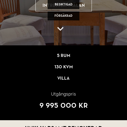
Besiktigad
Intresseanmälan
Försäkrad
5 rum
130 kvm
Villa
Utgångspris
9 995 000 kr