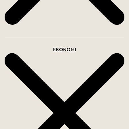
tidstypiska gruset från en rullstensås har
omsorgsfullt fått ersätta det modernt grus som låg
här tidigare. Små detaljer som förstärker den
tidlösa karaktären och den harmoniska miljön runt
huset, i så stor utsträckning som möjligt har
moderniteter fått ge vika för det traditionella och
Ekonomi
tidstypiska.
Prästvägen 2 är mer än bara ett hus - det är ett
stycke historia där "Hemvärns Kalles" farfar lät
bygga huset runt sekelskiftet och nu söker nästa
ägare med vilja och engagemang att fortsätta
vårda och förvalta denna unika fastighet för
många år framöver. Ett hem för dig som
uppskattar genuin sekelskifteskänsla, gediget