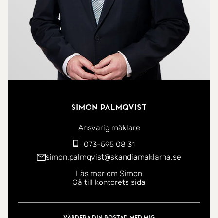
Simon Palmqvist
Ansvarig mäklare
073-595 08 31
simon.palmqvist@skandiamaklarna.se
Läs mer om Simon
Gå till kontorets sida
Värdera din bostad med mig