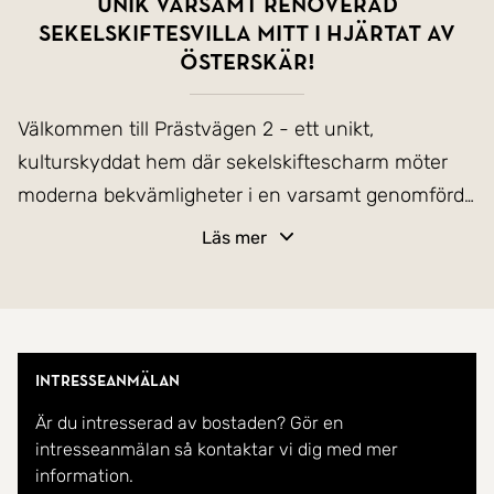
Unik varsamt renoverad
sekelskiftesvilla mitt i hjärtat av
Österskär!
Välkommen till Prästvägen 2 - ett unikt,
kulturskyddat hem där sekelskiftescharm möter
moderna bekvämligheter i en varsamt genomförd
renovering. Beläget i hörnet av Prästvägen och
Läs mer
Heimdalsvägen har husets själ och historia
bevarats med stor omsorg samtidigt som bostaden
anpassats för ett bekvämt och funktionellt
vardagsliv. Genom hela huset samsas tidstypiska
Intresseanmälan
detaljer såsom slipade trägolv, vackra kaminer,
Är du intresserad av bostaden? Gör en
klassiska kakelval, originaldetaljer och den
intresseanmälan så kontaktar vi dig med mer
karaktärsfulla punschverandan med stilrena
information.
materialval och moderna lösningar som skapar ett