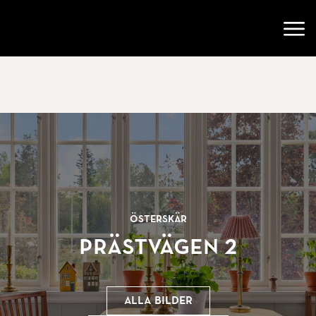
Gå till startsidan
Öppn
Österskär
Prästvägen 2
Alla bilder