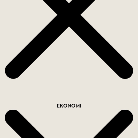
bekvämt i carporten.
Ett charmigt hus med många möjligheter - redo
att bli ditt nästa hem eller fritidsparadis!
Fastigheten tillhör en levande samfällighet med
aktiviteter året runt som glöggmingel,
midsommarfirande, gemensamma städdagar osv.
Som samfällighetsmedlem har utöver badplatsen
tillgång till logen, sommartorpet Spåhagen, lokalen
i kvarnen med mera. Via samfällighet har man
även vatten/avlopp samt vägunderhållning året
Ekonomi
runt. Från Orienterarvägen är det en kort
promenad bort till samfällighetens badplats som
utgör byns hjärta här finns förutom ett välordnat