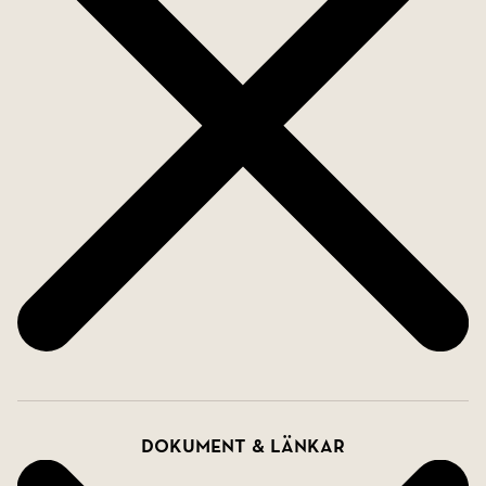
bad även lekpark, fotbollsplan, utegym med mera.
Området etablerades som fritidsområde på 70-
talet, i takt med att Örebro växt har området växlat
upp och folket fått upp ögonen för denna unik
plats endast 20 minuter från Örebro!
I utkanten på området ansluter ni direkt till
Kilsbergens storslagna vandrings -och cykelleder
som med sitt fantastiska stig-nät erbjuder en
växlande terräng över trollska skogar, förbi
storslagna utkiksplatser och vackra sjöar.
Skolskjutsen stannar ute vid stora vägen endast
Dokument & länkar
en kort promenad från Vandrarvägen. Skola,