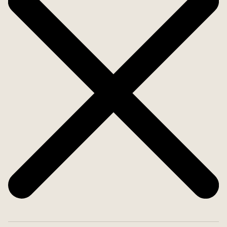
förskola och affär finns i Närkes Kil ca 5 km bort.
Varmt välkomna på visning!
Besiktning finns för att ta del av besiktningen ta
kontakt med ansvarig mäklare.