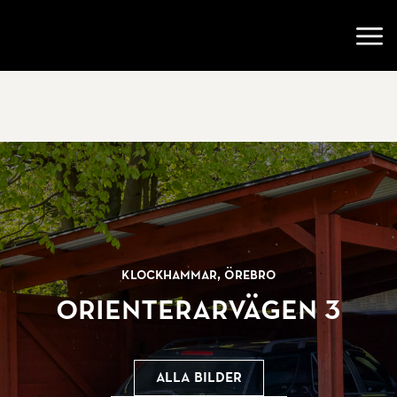
Gå till startsidan
Öppn
Klockhammar, Örebro
Orienterarvägen 3
Alla bilder