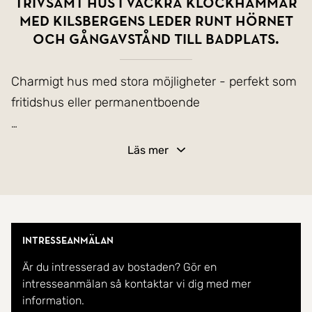
Trivsamt hus i vackra Klockhammar
med Kilsbergens leder runt hörnet
och gångavstånd till badplats.
Charmigt hus med stora möjligheter - perfekt som
fritidshus eller permanentboende
Välkommen till ett trivsamt och välplanerat hus
Läs mer
som passar lika bra som fritidshus som för dig som
vill bo permanent. Här erbjuds ett lugnt och
naturnära läge på en stillsam bygata i ett omtyckt
och familjärt kvarter, vid foten av Kilsbergen.
Intresseanmälan
Är du intresserad av bostaden? Gör en
Bostaden har en yteffektiv planlösning med två
intresseanmälan så kontaktar vi dig med mer
vardagsrum, två sovrum varav ett större sovrum
information.
med plats för dubbelsäng, arbetskök med matplats