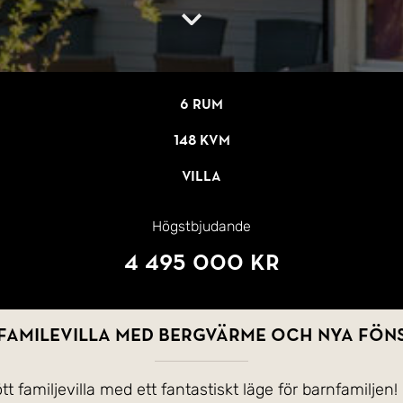
6 rum
148 kvm
Villa
Högstbjudande
4 495 000 kr
 familevilla med bergvärme och nya fön
- en rymlig och välskött familjevilla med ett fantastiskt läge för barnfamiljen!