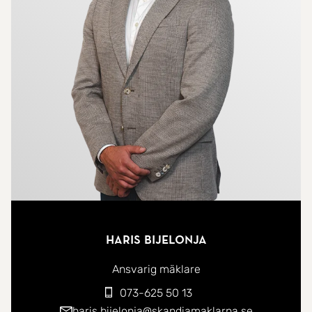
båda plan, vilket gör vardagen smidig och bekväm.
Tomten är lättskött och erbjuder fina möjligheter till
uteliv ? med en solig altan, gräsyta för lek eller
odling, samt insynsskyddade ytor för avkoppling.
Här finns också ett stort uterum att avnjuta stora
delar av året. På uppfarten finns ett stort
dubbelgarage med plats för både bil och förvaring
eller hobbyverksamhet.
Här bor du i ett omtyckt område med närhet till
skolor, förskolor, grönområden och goda
Haris Bijelonja
kommunikationer. Ett perfekt boende för dig som
Ansvarig mäklare
söker livskvalitet och bekvämlighet i en harmonisk
073-625 50 13
miljö.
haris.bijelonja@skandiamaklarna.se