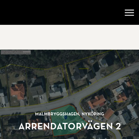
Gå till startsidan
Öppn
Malmbryggshagen, Nyköping
Arrendatorvägen 2