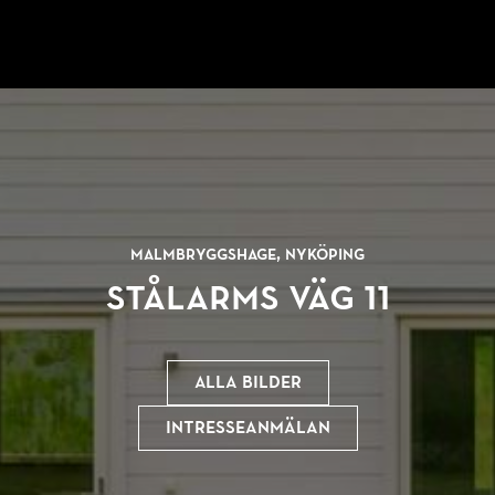
Malmbryggshage, Nyköping
Stålarms väg 11
Alla bilder
Intresseanmälan