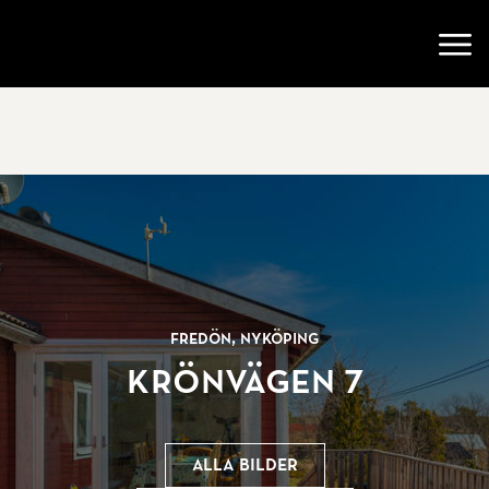
Gå till startsidan
Öppn
Fredön, Nyköping
Krönvägen 7
Alla bilder