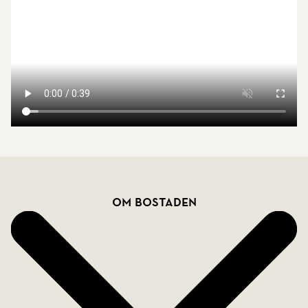
vad gäller ytskikt, vilket ger möjlighet att skapa ett
hem helt enligt egen smak.
På tomten, som är en charmig naturtomt med
klippor och grönska, finns även en fin gäststuga
med trägolv och ljusa väggar (idealisk för
övernattande gäster). På tomten finns även en
praktisk arbetsbod med arbetsbänk och gott om
förvaringsmöjligheter för verktyg och utrustning.
Bostadsfakta
Om bostaden
Detta är ett unikt tillfälle att förvärva ett havsnära
fritidsboende i genuin miljö, med stor potential och
ett fantastiskt läge. Båtplats som tillhör fastigheten
är bara en kort bit bort. Välkommen att uppleva
känslan på plats.