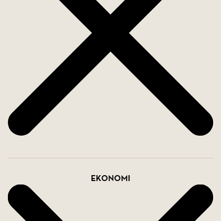
Fredöns närhet till både Nyköping och Oxelösund
gör det till en lättillgänglig destination för dem som
söker både lugn och aktivitet. Tack vare det
välutvecklade vägnätet kan man snabbt nå
området med bil, vilket gör det möjligt för både
helgfirare och dagsturister att njuta av allt som
Fredön har att erbjuda. Dessutom, med båt, når
man på kort tid den vidsträckta skärgården och
alla dess vackra öar, vik och naturreservat, vilket
ger området en särskild charm och frihet för den
som älskar hav och natur.
Ekonomi
Läs mer om Fredöns Samfällighetsförening här:
https://www.fredon.se/fredon/extern/fredons-