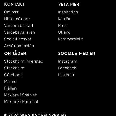
Kontakt
Veta mer
Om oss
Inspiration
Hitta mäklare
Karriär
Värdera bostad
Press
Värdebevakaren
Utland
Socialt ansvar
Kommersiellt
Ansök om bolån
Områden
Sociala medier
Stockholm innerstad
Instagram
Stockholm
Facebook
Göteborg
LinkedIn
Malmö
Fjällen
Mäklare i Spanien
Mäklare i Portugal
© 2026 SkandiaMäklarna AB