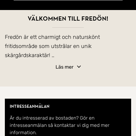
Välkommen till Fredön!
Fredön är ett charmigt och naturskönt
fritidsområde som utstrålar en unik
skärgårdskaraktär!
Läs mer
Charmigt rött trähus med havsutsikt och stor
altan, en plats att förälska sig i!
Välkommen till detta röda trähus som ligger
Intresseanmälan
vackert placerat på en höjd med utsikt över havet.
Är du intresserad av bostaden? Gör en
Här erbjuds en sällsynt kombination av naturens
intresseanmälan så kontaktar vi dig med mer
stillhet, generösa umgängesytor och potential för
information.