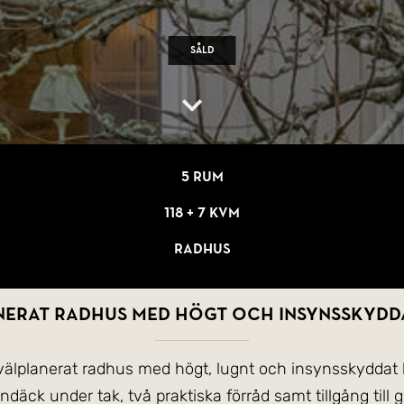
Såld
5 rum
118 + 7 kvm
Radhus
nerat radhus med högt och insynsskydda
välplanerat radhus med högt, lugnt och insynsskyddat l
däck under tak, två praktiska förråd samt tillgång till