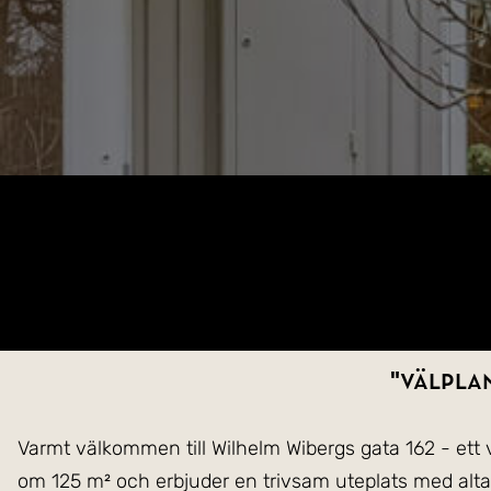
"Välpla
Varmt välkommen till Wilhelm Wibergs gata 162 - ett 
om 125 m² och erbjuder en trivsam uteplats med altan