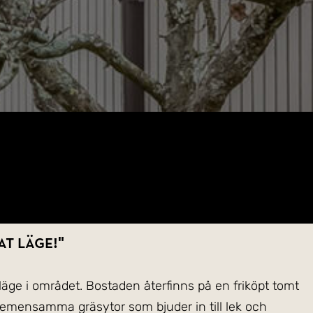
t läge!"
äge i området. Bostaden återfinns på en friköpt tomt
 gemensamma gräsytor som bjuder in till lek och